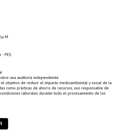
lla M
r - PES
al
obre una auditoría independiente
 el objetivo de reducir el impacto medioambiental y social de la
idas como prácticas de ahorro de recursos, uso responsable de
 condiciones laborales durante todo el procesamiento de los
R