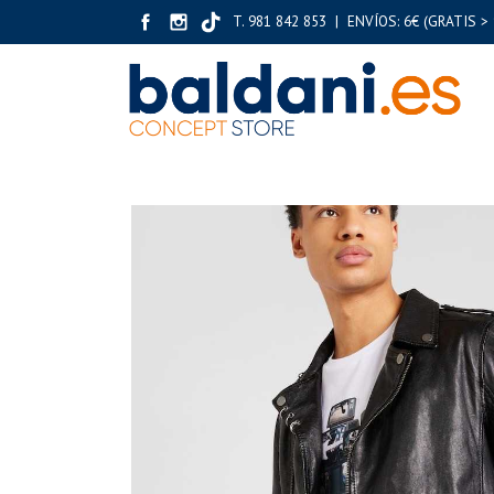
T. 981 842 853 | ENVÍOS: 6€ (GRATIS > 