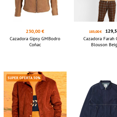
129,5
230,00 €
185,00 €
Cazadora Gipsy GMBodro
Cazadora Farah G
Coñac
Blouson Bei
SUPER OFERTA 50%