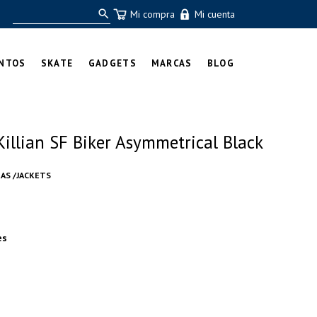
Mi compra
Mi cuenta
NTOS
SKATE
GADGETS
MARCAS
BLOG
illian SF Biker Asymmetrical Black
AS /JACKETS
es