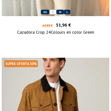
XS
S
M
L
51,96 €
64,95 €
Cazadora Crop 24Colours en color Green
SUPER OFERTA 30%