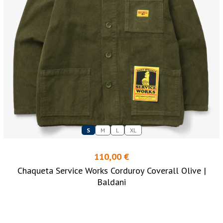
S
M
L
XL
110,00 €
Chaqueta Service Works Corduroy Coverall Olive |
Baldani