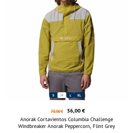
S
M
L
XL
56,00 €
70,00 €
Anorak Cortavientos Columbia Challenge
Windbreaker Anorak Peppercorn, Flint Grey