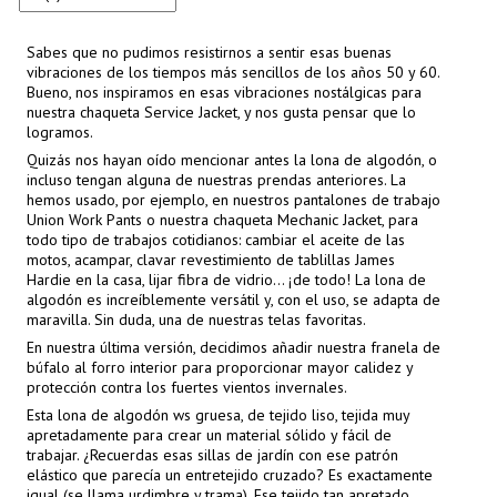
Sabes que no pudimos resistirnos a sentir esas buenas
vibraciones de los tiempos más sencillos de los años 50 y 60.
Bueno, nos inspiramos en esas vibraciones nostálgicas para
nuestra chaqueta Service Jacket, y nos gusta pensar que lo
logramos.
Quizás nos hayan oído mencionar antes la lona de algodón, o
incluso tengan alguna de nuestras prendas anteriores. La
hemos usado, por ejemplo, en nuestros pantalones de trabajo
Union Work Pants o nuestra chaqueta Mechanic Jacket, para
todo tipo de trabajos cotidianos: cambiar el aceite de las
motos, acampar, clavar revestimiento de tablillas James
Hardie en la casa, lijar fibra de vidrio... ¡de todo! La lona de
algodón es increíblemente versátil y, con el uso, se adapta de
maravilla. Sin duda, una de nuestras telas favoritas.
En nuestra última versión, decidimos añadir nuestra franela de
búfalo al forro interior para proporcionar mayor calidez y
protección contra los fuertes vientos invernales.
Esta lona de algodón ws gruesa, de tejido liso, tejida muy
apretadamente para crear un material sólido y fácil de
trabajar. ¿Recuerdas esas sillas de jardín con ese patrón
elástico que parecía un entretejido cruzado? Es exactamente
igual (se llama urdimbre y trama). Ese tejido tan apretado