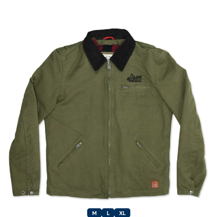
M
L
XL