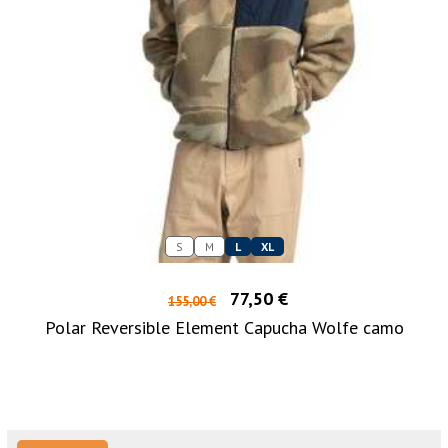
S
M
L
XL
77,50 €
155,00 €
Polar Reversible Element Capucha Wolfe camo