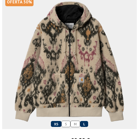
OFERTA 50%
XS
S
M
L