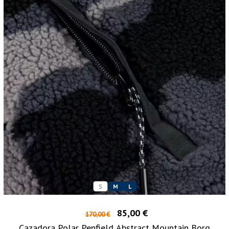
S
M
L
85,00 €
170,00 €
Cazadora Polar Penfield Abstract Mountain Borg