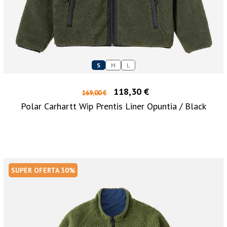
S
M
L
118,30 €
169,00 €
Polar Carhartt Wip Prentis Liner Opuntia / Black
SUPER OFERTA 30%