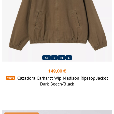
XS
S
M
L
149,00 €
Cazadora Carhartt Wip Madison Ripstop Jacket
Dark Beech/Black