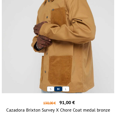
S
M
L
91,00 €
130,00 €
Cazadora Brixton Survey X Chore Coat medal bronze