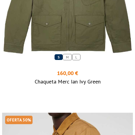
S
M
L
160,00 €
Chaqueta Merc Ian Ivy Green
OFERTA 30%