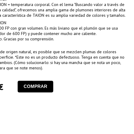
AION = temperatura corporal. Con el lema "Buscando valor a través de
a calidad", ofrecemos una amplia gama de plumones interiores de alta
ra característica de TAION es su amplia variedad de colores y tamaños.
AION
00 FP con gran volumen. Es más liviano que el plumón que se usa
r de 600 FP) y puede contener mucho aire caliente.
lp. Gracias por su comprensión.
de origen natural, es posible que se mezclen plumas de colores
uperficie. *Este no es un producto defectuoso. Tenga en cuenta que no
mbios. (Cómo solucionarlo: si hay una mancha que se nota un poco,
ara que se note menos).
€
COMPRAR