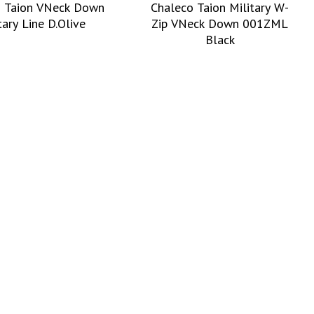
o Taion VNeck Down
Chaleco Taion Military W-
tary Line D.Olive
Zip VNeck Down 001ZML
Black