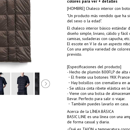
colores para ver + detalles
[HOMBRE] Chaleco interior con boto
"Un producto más vendido que ha s
del sexo o la edad".
El chaleco interior básico estánda
diseño simple, liviano, cálido y fác
camisas, sudaderas con capucha, etc
El escote en V le da un aspecto nítid
Con una amplia variedad de colores
previsto.
[Especificaciones del producto]
- Hecho de plumón 800FLP de alta c
・El frente usa botones YKK Prancer
・Hay bolsillos con cremallera en 
- Se utiliza cinta ribete elástica en 
- Viene con una bolsa de almacena
llevar. Perfecto para salir o viajar.
・También puedes lavarlo en casa.
Acerca de la LÍNEA BÁSICA
BASIC LINE es una línea con una amp
de forma casual y diaria.
¿Qué es TAION = temperatura corpo