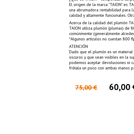
El origen de la marca "TAION" es T
una abrumadora rentabilidad para l
calidad y altamente funcionales. Ot
Acerca de la calidad del plumón T
TAION utiliza plumón (plumas) de 8
comúnmente (generalmente alrededo
*Algunos artículos no cuestan 800 f
ATENCIÓN
Dado que el plumón es un material 
oscuros y que sean visibles en la s
podemos aceptar devoluciones ni ca
frótala un poco con ambas manos p
60,00 
75,00 €