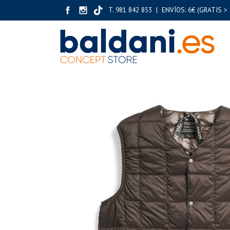
T. 981 842 853 | ENVÍOS: 6€ (GRATIS > 