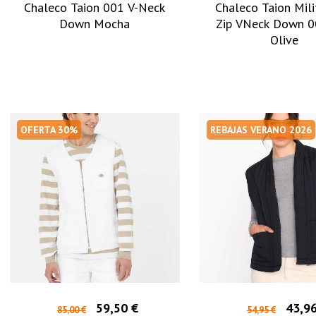
Chaleco Taion 001 V-Neck
Chaleco Taion Mili
Down Mocha
Zip VNeck Down 
Olive
OFERTA 30%
REBAJAS VERANO 2026
59,50 €
43,96
85,00 €
54,95 €