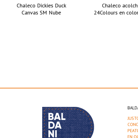
Chaleco Dickies Duck
Chaleco acolc
Canvas SM Nube
24Colours en colo
BALD
JUST
CONC
PEAT
EN O