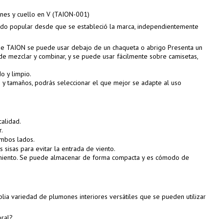
nes y cuello en V (TAION-001)
ido popular desde que se estableció la marca, independientemente
r de TAION se puede usar debajo de un chaqueta o abrigo Presenta un
il de mezclar y combinar, y se puede usar fácilmente sobre camisetas,
.
o y limpio.
 y tamaños, podrás seleccionar el que mejor se adapte al uso
alidad.
.
ambos lados.
las sisas para evitar la entrada de viento.
miento. Se puede almacenar de forma compacta y es cómodo de
lia variedad de plumones interiores versátiles que se pueden utilizar
ral?