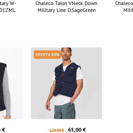
tary W-
Chaleco Taion VNeck Down
Chalec
001ZML
Military Line D.SageGreen
Mili
OFERTA 50%
 €
65,00 €
129,99 €