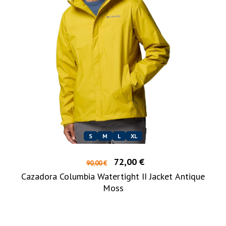
S
M
L
XL
72,00 €
90,00 €
Cazadora Columbia Watertight II Jacket Antique
Moss