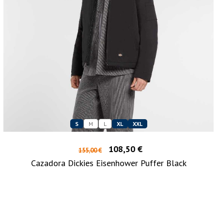
S
M
L
XL
XXL
108,50 €
155,00 €
Cazadora Dickies Eisenhower Puffer Black