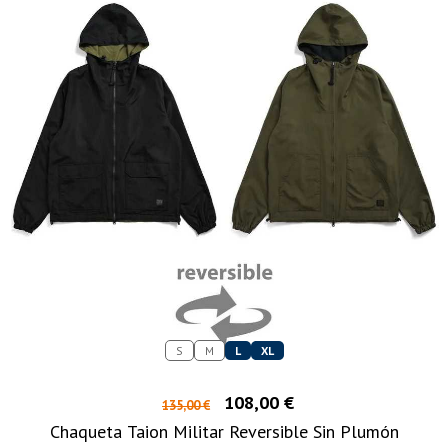
S
M
L
XL
108,00 €
135,00 €
Chaqueta Taion Militar Reversible Sin Plumón