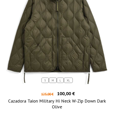
S
M
L
XL
100,00 €
125,00 €
Cazadora Taion Military Hi Neck W-Zip Down Dark
Olive