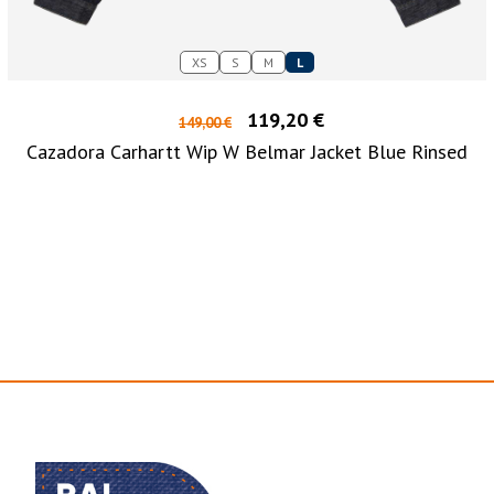
XS
S
M
L
119,20 €
149,00 €
Cazadora Carhartt Wip W Belmar Jacket Blue Rinsed