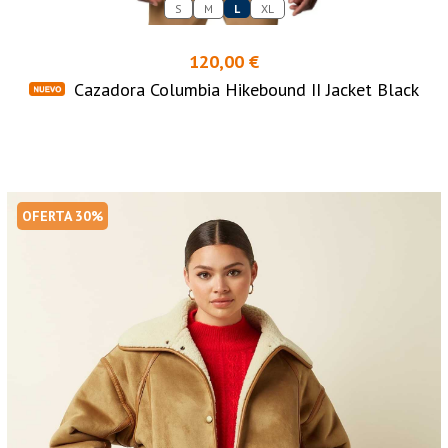
S
M
L
XL
120,00 €
Cazadora Columbia Hikebound II Jacket Black
OFERTA 30%