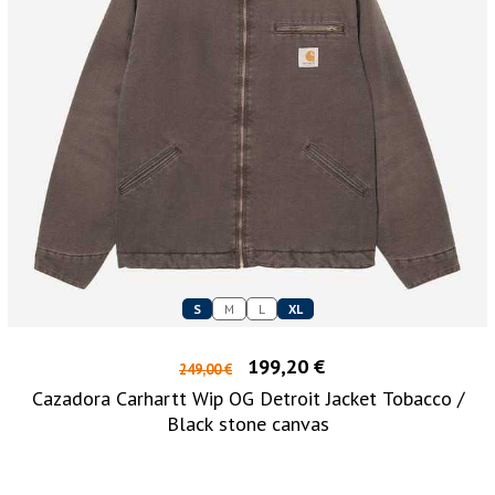
S
M
L
XL
199,20 €
249,00 €
Cazadora Carhartt Wip OG Detroit Jacket Tobacco /
Black stone canvas