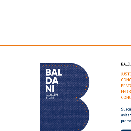
BALD
JUST
CONC
PEAT
EN O
CONC
Suscr
avisa
prom