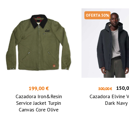
OFERTA 50%
150,0
199,00 €
300,00 €
Cazadora Iron&Resin
Cazadora Elvine V
Service Jacket Turpin
Dark Navy
Canvas Core Olive