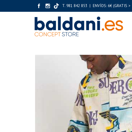
T. 981 842 853 | ENVÍOS: 6€ (GRATIS > 