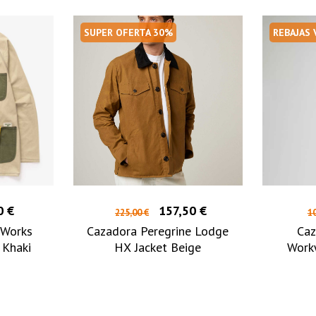
SUPER OFERTA 30%
REBAJAS
0 €
157,50 €
225,00 €
10
 Works
Cazadora Peregrine Lodge
Ca
 Khaki
HX Jacket Beige
Workw