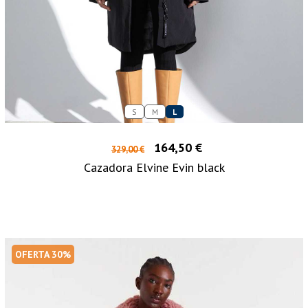
S
M
L
164,50 €
329,00 €
Cazadora Elvine Evin black
OFERTA 30%