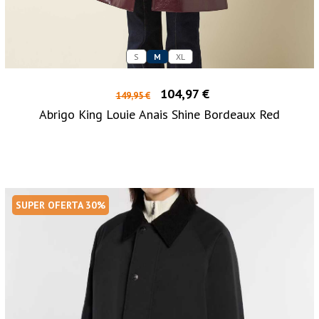
S
M
XL
104,97 €
149,95 €
Abrigo King Louie Anais Shine Bordeaux Red
SUPER OFERTA 30%