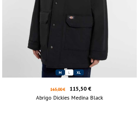
M
L
XL
115,50 €
165,00 €
Abrigo Dickies Medina Black