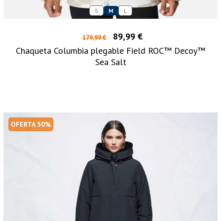
S
M
L
89,99 €
179,99 €
Chaqueta Columbia plegable Field ROC™ Decoy™
Sea Salt
OFERTA 50%