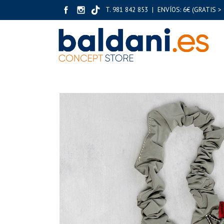
T. 981 842 853 | ENVÍOS: 6€ (GRATIS > 