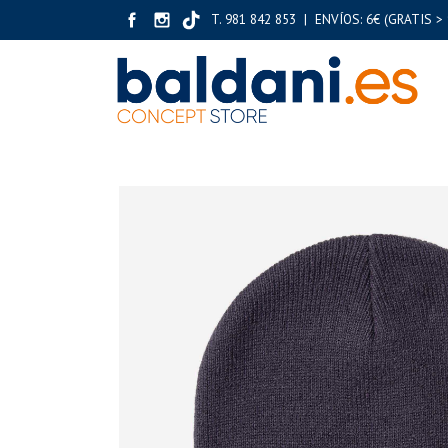
T. 981 842 853 | ENVÍOS: 6€ (GRATIS > 