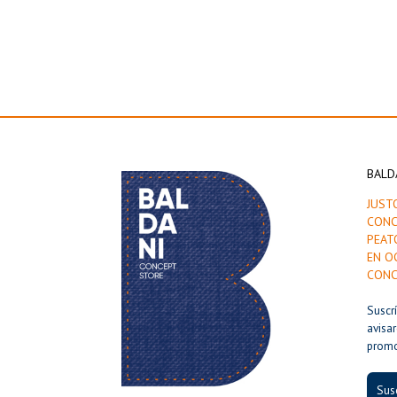
BALD
JUST
CONC
PEAT
EN O
CONC
Suscr
avisa
prom
Susc