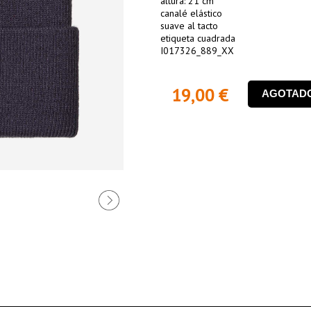
altura: 21 cm
canalé elástico
suave al tacto
etiqueta cuadrada
I017326_889_XX
19,00 €
AGOTAD