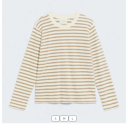
S
M
L