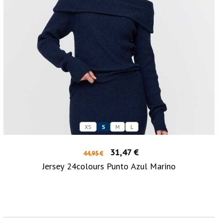
XS
S
M
L
31,47 €
44,95 €
Jersey 24colours Punto Azul Marino