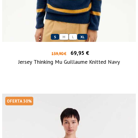
S
M
L
XL
69,95 €
139,90 €
Jersey Thinking Mu Guillaume Knitted Navy
OFERTA 30%