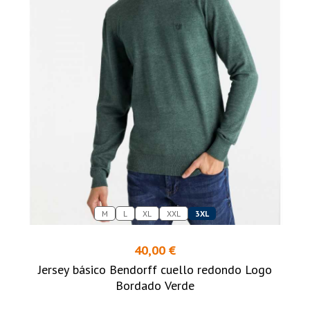
M
L
XL
XXL
3XL
40,00 €
Jersey básico Bendorff cuello redondo Logo
Bordado Verde