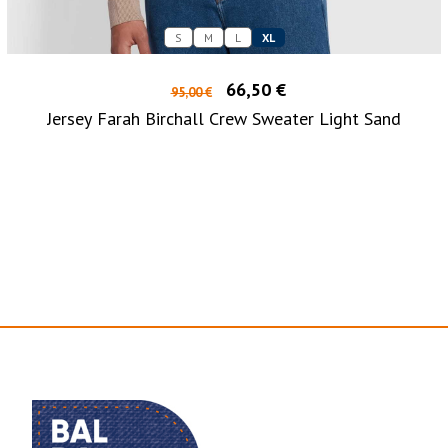
S
M
L
XL
66,50 €
95,00 €
Jersey Farah Birchall Crew Sweater Light Sand