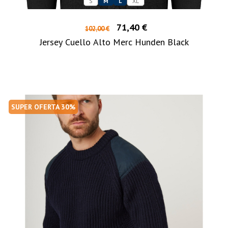
S
M
L
XL
71,40 €
102,00 €
Jersey Cuello Alto Merc Hunden Black
SUPER OFERTA 30%