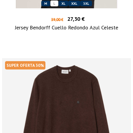
M
L
XL
XXL
3XL
27,30 €
39,00 €
Jersey Bendorff Cuello Redondo Azul Celeste
SUPER OFERTA 30%