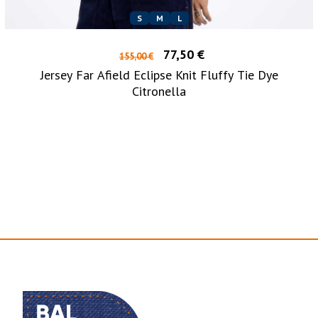
S
M
L
77,50 €
155,00 €
Jersey Far Afield Eclipse Knit Fluffy Tie Dye
Citronella