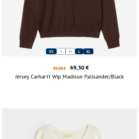
XS
S
M
L
XL
69,30 €
99,00 €
Jersey Carhartt Wip Madison Palisander/Black