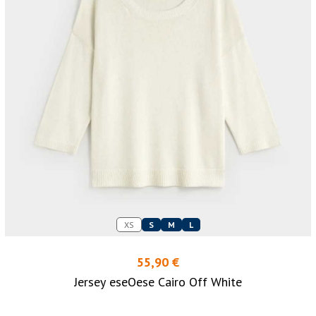
XS
S
M
L
55,90 €
Jersey eseOese Cairo Off White