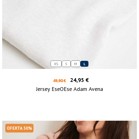
XS
S
M
L
24,95 €
49,90 €
Jersey EseOEse Adam Avena
OFERTA 50%