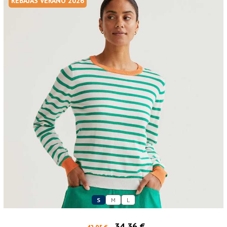
REBAJAS VERANO 2026
S
M
L
34,36 €