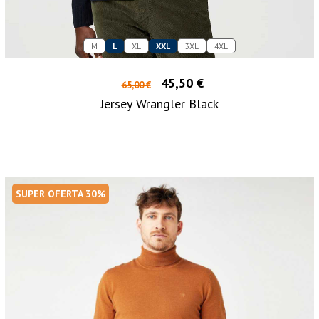
M
L
XL
XXL
3XL
4XL
45,50 €
65,00 €
Jersey Wrangler Black
SUPER OFERTA 30%