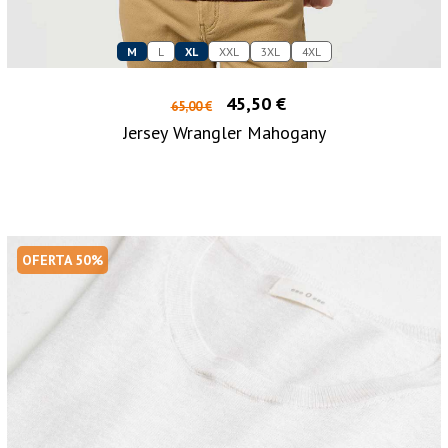
M
L
XL
XXL
3XL
4XL
45,50 €
65,00 €
Jersey Wrangler Mahogany
OFERTA 50%