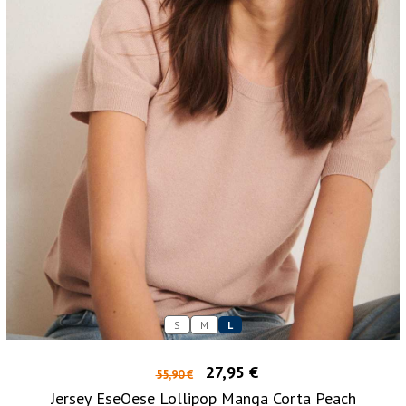
S
M
L
27,95 €
55,90 €
Jersey EseOese Lollipop Manga Corta Peach