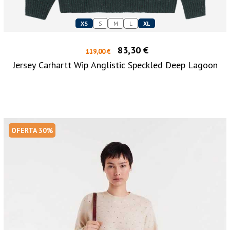
XS
S
M
L
XL
83,30 €
119,00 €
Jersey Carhartt Wip Anglistic Speckled Deep Lagoon
OFERTA 30%