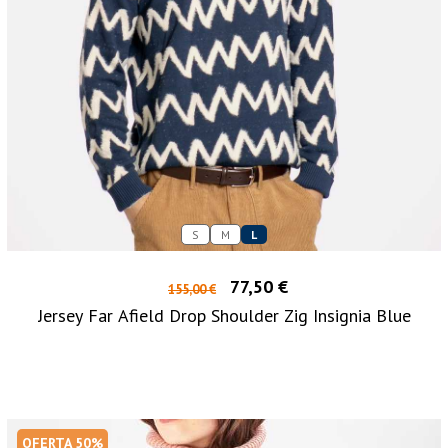
S
M
L
77,50 €
155,00 €
Jersey Far Afield Drop Shoulder Zig Insignia Blue
OFERTA 50%