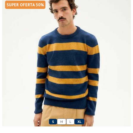
SUPER OFERTA 50%
S
M
L
XL