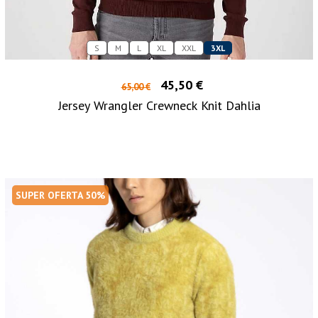
S
M
L
XL
XXL
3XL
45,50 €
65,00 €
Jersey Wrangler Crewneck Knit Dahlia
SUPER OFERTA 50%