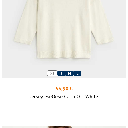
XS
S
M
L
55,90 €
Jersey eseOese Cairo Off White