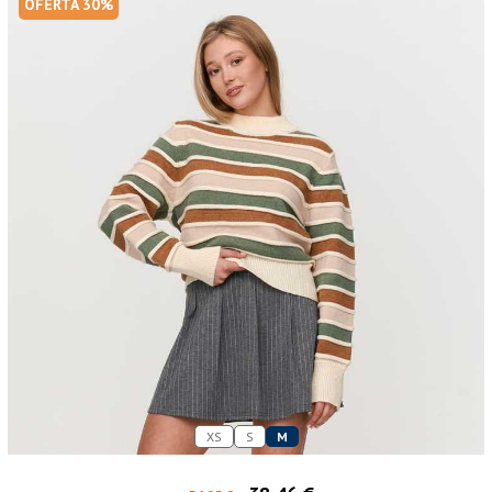
OFERTA 30%
XS
S
M