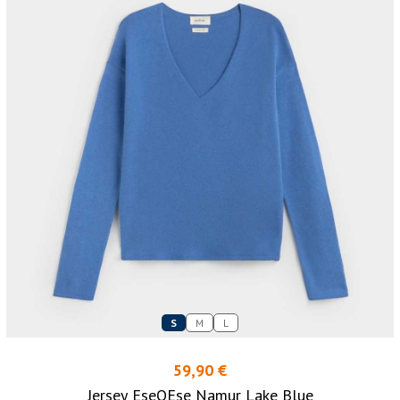
S
M
L
59,90 €
Jersey EseOEse Namur Lake Blue