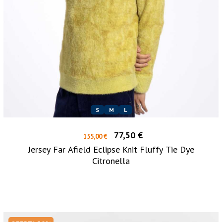
S
M
L
77,50 €
155,00 €
Jersey Far Afield Eclipse Knit Fluffy Tie Dye
Citronella