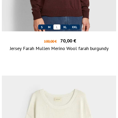
S
M
L
XL
XXL
70,00 €
100,00 €
Jersey Farah Mullen Merino Wool farah burgundy