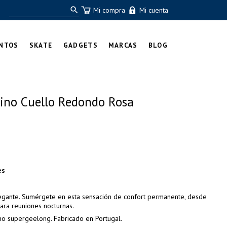
Mi compra
Mi cuenta
NTOS
SKATE
GADGETS
MARCAS
BLOG
rino Cuello Redondo Rosa
es
legante. Sumérgete en esta sensación de confort permanente, desde
para reuniones nocturnas.
o supergeelong. Fabricado en Portugal.