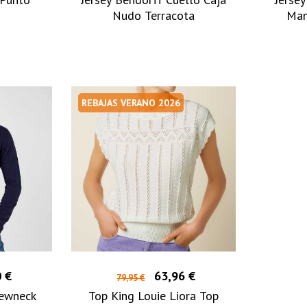
o
Nudo Terracota
Man
REBAJAS VERANO 2026
 €
63,96 €
79,95 €
rewneck
Top King Louie Liora Top