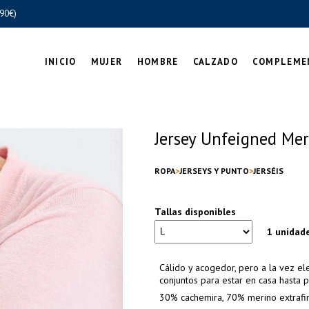
90€)
INICIO
MUJER
HOMBRE
CALZADO
COMPLEME
Jersey Unfeigned Me
ROPA
JERSEYS Y PUNTO
JERSÉIS
Tallas disponibles
1 unidad
Cálido y acogedor, pero a la vez e
conjuntos para estar en casa hasta 
30% cachemira, 70% merino extrafin