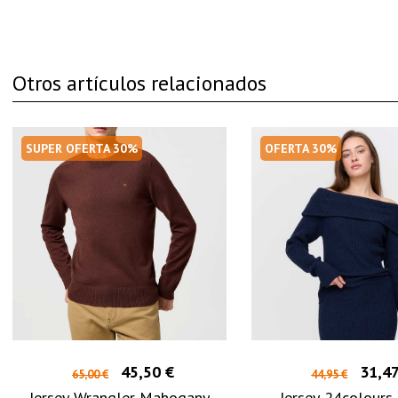
Otros artículos relacionados
SUPER OFERTA 30%
OFERTA 30%
45,50 €
31,47
65,00 €
44,95 €
Jersey Wrangler Mahogany
Jersey 24colours