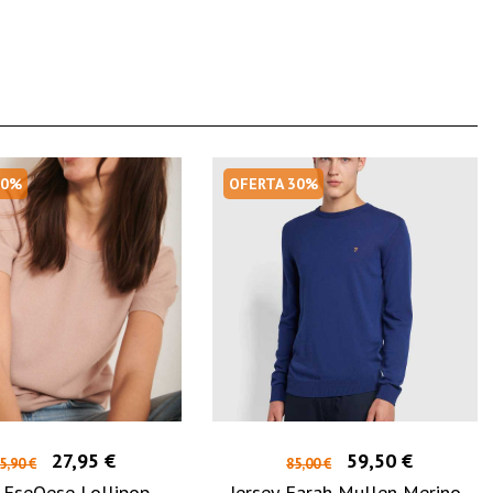
50%
OFERTA 30%
27,95 €
59,50 €
5,90 €
85,00 €
y EseOese Lollipop
Jersey Farah Mullen Merino