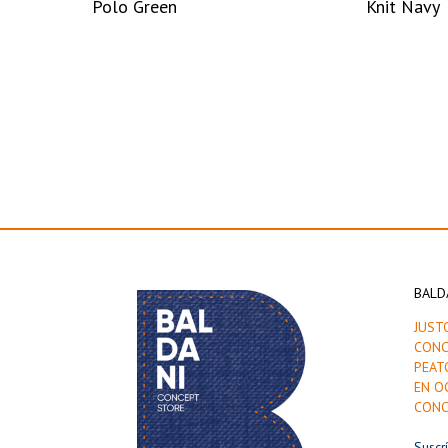
Polo Green
Knit Navy
BALD
JUST
CONC
PEAT
EN O
CONC
Suscr