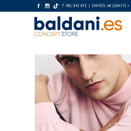
T. 981 842 853 | ENVÍOS: 6€ (GRATIS > 