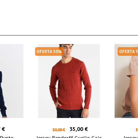
OFERTA 30%
OFERTA 
 €
35,00 €
50,00 €
5
 Punto
Jersey Bendorff Cuello Caja
Jerse