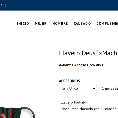
90€)
INICIO
MUJER
HOMBRE
CALZADO
COMPLEME
Llavero DeusExMachi
GADGETS
ACCESORIOS/ GEAR
ACCESORIOS
1 unidad
Llavero Fortuity
Mosquetón chapado con ilustración i