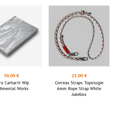
30,00 €
25,00 €
ro Carhartt Wip
Correas Straps Topologie
dimental Works
6mm Rope Strap White
Jukebox