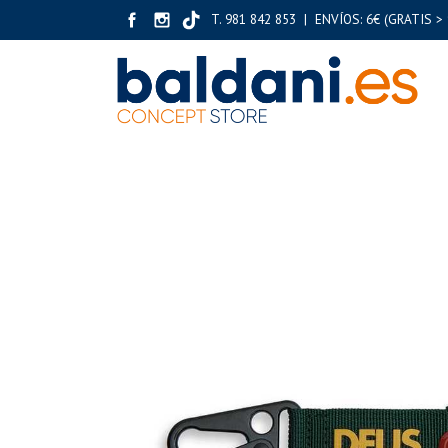
T. 981 842 853 | ENVÍOS: 6€ (GRATIS > 