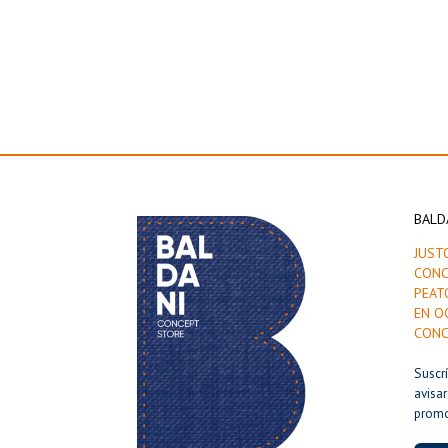
BALD
JUST
CONC
PEAT
EN O
CONC
Suscr
avisa
prom