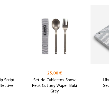
25,00 €
p Script
Set de Cubiertos Snow
Lib
flective
Peak Cutlery Waper Buki
Se
Grey