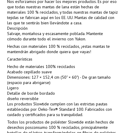
Nos esforzamos por hacer los mejores productos. Es por eso
que todas nuestras mantas de lana están hechas de
materiales 100 % reciclados, y todas nuestras mantas de tapiz
tejidas se fabrican aquí en los EE. UU. Mantas de calidad con
las que te sentirás bien llevándote a casa.
Descripción
Salvaje, montañosa y escasamente poblada. Mantente
cómodo durante todo el invierno con Yukon.
Hechas con materiales 100 % reciclados, ¡estas mantas te
mantendrán abrigado donde quiera que vayas!
Características
Hecho de materiales 100% reciclados
Acabado cepillado suave
Dimensiones: 127 × 152,4 cm (50" × 60") - De gran tamaño
(espacio para abrigarse)
Ligero
Detalle de borde bordado
diseño reversible
Los productos Slowtide cumplen con las estrictas pautas
establecidas por Oeko-Tex® Standard 100. Fabricados con
cuidado y certificados para su tranquilidad.
Todos los productos de poliéster Slowtide están hechos de
desechos posconsumo 100 % reciclados, principalmente
botellas de plástico, transformándolos en fibras de poliéster