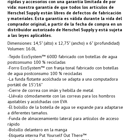
rígidas y accesorios con una garantía limitada de por
vida: nuestra garantía de que todos los artículos de
Herschel Supply están libres de defectos de fabricación
y materiales. Esta garantía es válida durante la vida del
comprador original, a partir de la fecha de compra en un
distribuidor autorizado de Herschel Supply y está sujeta
a las leyes aplicables.
Dimensiones: 14,5" (alto) x 12,75" (ancho) x 6" (profundidad)
Volumen: 16.0L
-Tejido EcoSystem™ 600D fabricado con botellas de agua
postconsumo 100 % recicladas
-Forro EcoSystem™ con franja tonal fabricado con botellas
de agua postconsumo 100 % recicladas
-La funda flotante acolchada se adapta a una computadora
portátil de 15"/16"
-Cierre de correa con imán y hebilla de metal
-Llévalo cómodamente con las correas para los hombros
ajustables y acolchadas con EVA
-El bolsillo de la botella de agua se expande para adaptarse
a diferentes tamaños.
-Funda de almacenamiento lateral para artículos de acceso
rápido
-Bolsillo delantero en la manga
-Etiqueta interna Put Yourself Out There™