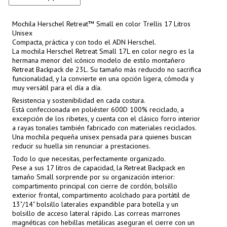
Mochila Herschel Retreat™ Small en color Trellis 17 Litros
Unisex
Compacta, práctica y con todo el ADN Herschel.
La mochila Herschel Retreat Small 17L en color negro es la
hermana menor del icónico modelo de estilo montañero
Retreat Backpack de 23L. Su tamaño más reducido no sacrifica
funcionalidad, y la convierte en una opción ligera, cómoda y
muy versátil para el día a día.
Resistencia y sostenibilidad en cada costura.
Está confeccionada en poliéster 600D 100% reciclado, a
excepción de los ribetes, y cuenta con el clásico forro interior
a rayas tonales también fabricado con materiales reciclados.
Una mochila pequeña unisex pensada para quienes buscan
reducir su huella sin renunciar a prestaciones.
Todo lo que necesitas, perfectamente organizado.
Pese a sus 17 litros de capacidad, la Retreat Backpack en
tamaño Small sorprende por su organización interior:
compartimento principal con cierre de cordón, bolsillo
exterior frontal, compartimento acolchado para portátil de
13"/14" bolsillo laterales expandible para botella y un
bolsillo de acceso lateral rápido. Las correas marrones
magnéticas con hebillas metálicas aseguran el cierre con un