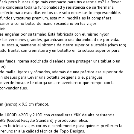
r Pack pero buscas algo más compacto para tus esenciales? La Rover
ine condensa toda la funcionalidad y resistencia de su "hermana
perfecto para esos días en los que solo necesitas lo imprescindible.
undos y texturas premium, esta mini mochila es la compañera
urbanos o como bolso de mano secundario en tus viajes.
ni:
s engañar por su tamaño. Está fabricada con el mismo nylon
e las versiones grandes, garantizando una durabilidad de por vida.
 su escala, mantiene el sistema de cierre superior ajustable (cinch top)
illo frontal con cremallera y un bolsillo en la solapa superior para
una funda interna acolchada diseñada para proteger una tablet o un
er).
s de malla ligeros y cómodos, además de una práctica asa superior de
son ideales para llevar una botella pequeña o el paraguas.
 en verde bosque le otorga un aire aventurero que rompe con la
convencionales.
cm (ancho) x 9,5 cm (fondo).
ado 1000D, 420D y 210D con cremalleras YKK de alta resistencia.
 GRS (Global Recycle Standard) y producción ética.
das en bicicleta, viajes cortos o simplemente para quienes prefieren la
renunciar a la calidad técnica de Topo Designs.