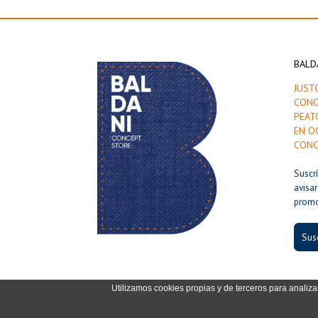
BALD
JUST
CONC
PEAT
EN O
CONC
Suscr
avisa
prom
Susc
Utilizamos cookies propias y de terceros para analiza