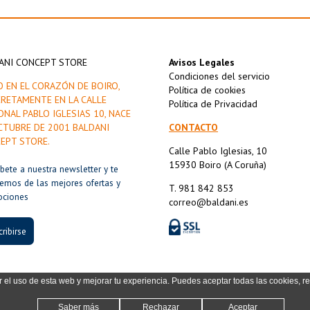
ANI CONCEPT STORE
Avisos Legales
Condiciones del servicio
O EN EL CORAZÓN DE BOIRO,
Política de cookies
RETAMENTE EN LA CALLE
Política de Privacidad
ONAL PABLO IGLESIAS 10, NACE
CTUBRE DE 2001 BALDANI
CONTACTO
EPT STORE.
Calle Pablo Iglesias, 10
15930 Boiro (A Coruña)
íbete a nuestra newsletter y te
remos de las mejores ofertas y
T. 981 842 853
ociones
correo@baldani.es
ribirse
r el uso de esta web y mejorar tu experiencia. Puedes aceptar todas las cookies, r
Saber más
Rechazar
Aceptar