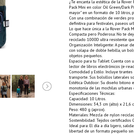
¿Te encanta la estética de la Rove
Pack Mini en color Oil Green/Dark P
mayor" en un formato de 10 litros, 
Con una combinación de verdes prof
definitiva para festivales, paseos 
Lo que hace única a la Rover Pack Mi
Compacta pero Poderosa: No te deje
reciclado 1000D ultra resistente qu
Organización Inteligente: A pesar de
con solapa de doble hebilla, un bols
objetos pequeños.
Espacio para tu Tablet: Cuenta con 
lector de libros electrónicos (e-read
Comodidad y Estilo: Incluye tirante
transporte. Sus bolsillos laterales 
Estética Outdoor: Su diseño bitono
monotonía de las mochilas urbanas 
Especificaciones Técnicas:
Capacidad: 10 Litros.
Dimensiones: 34,3 cm (alto) x 21,6 
Peso: 480 g (aprox).
Materiales: Mezcla de nylon recicl
Sostenibilidad: Tejidos certificados
Ideal para: El día a día ligero, sali
libertad de un formato pequeño sin 