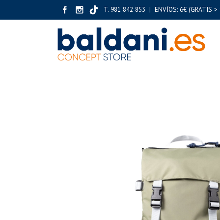
T. 981 842 853 | ENVÍOS: 6€ (GRATIS > 