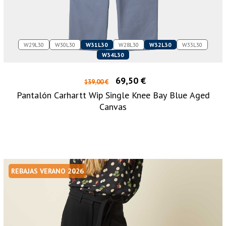
W29L30
W30L30
W31L30
W28L30
W32L30
W33L30
W34L30
69,50 €
139,00 €
Pantalón Carhartt Wip Single Knee Bay Blue Aged
Canvas
REBAJAS VERANO 2026