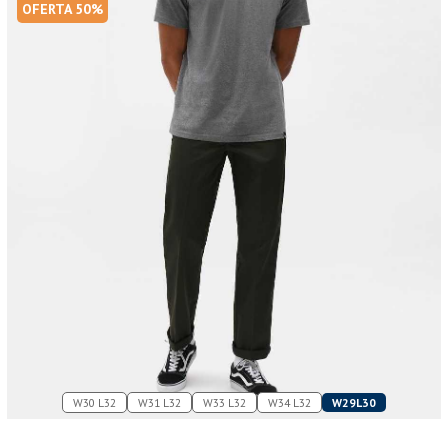
OFERTA 50%
W30 L32
W31 L32
W33 L32
W34 L32
W29L30