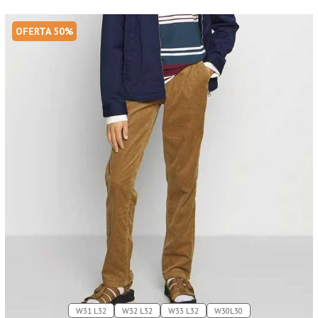
OFERTA 50%
W31 L32
W32 L32
W33 L32
W30L30