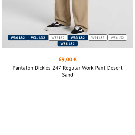
W30 L32
W31 L32
W32 L32
W33 L32
W34 L32
W36 L32
W38 L32
69,00 €
Pantalón Dickies 247 Regular Work Pant Desert
Sand