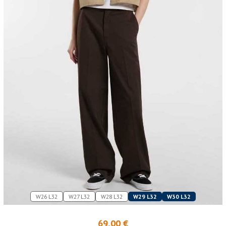
W26 L32
W27 L32
W28 L32
W29 L32
W30 L32
69,00 €