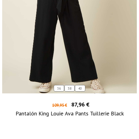
36
38
40
87,96 €
109,95 €
Pantalón King Louie Ava Pants Tuillerie Black