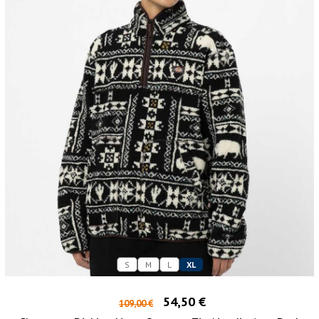
S
M
L
XL
54,50 €
109,00 €