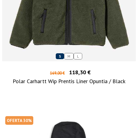
S
M
L
118,30 €
169,00 €
Polar Carhartt Wip Prentis Liner Opuntia / Black
OFERTA 30%