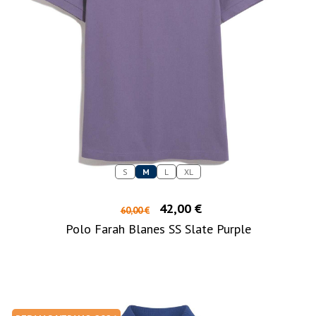
S
M
L
XL
42,00 €
60,00 €
Polo Farah Blanes SS Slate Purple