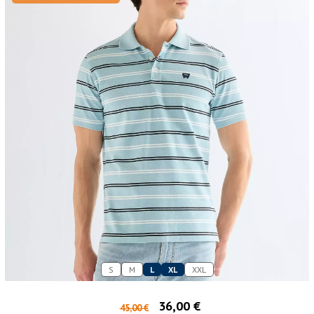
S
M
L
XL
XXL
36,00 €
45,00 €