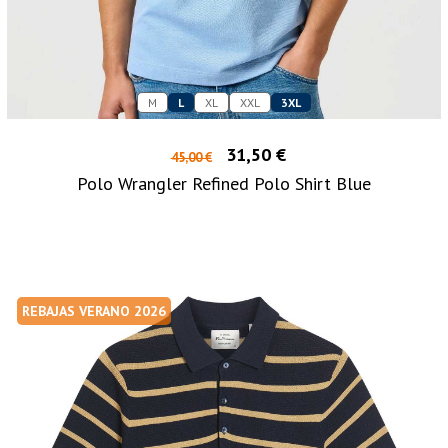
M
L
XL
XXL
3XL
31,50 €
45,00 €
Polo Wrangler Refined Polo Shirt Blue
REBAJAS VERANO 2026