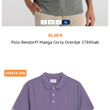
S
M
L
XL
36,00 €
Polo Bendorff Manga Corta Overdye 278Khaki
OFERTA 30%