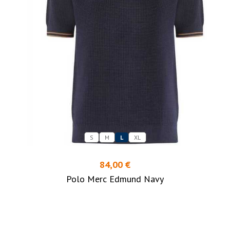
S
M
L
XL
84,00 €
Polo Merc Edmund Navy