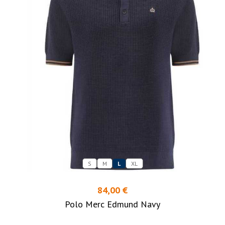
S
M
L
XL
84,00 €
Polo Merc Edmund Navy