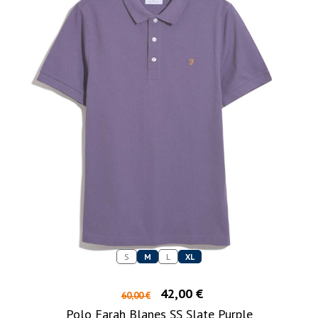
S
M
L
XL
42,00 €
60,00 €
Polo Farah Blanes SS Slate Purple