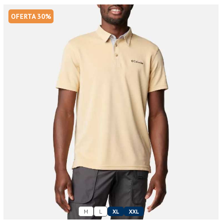
OFERTA 30%
M
L
XL
XXL