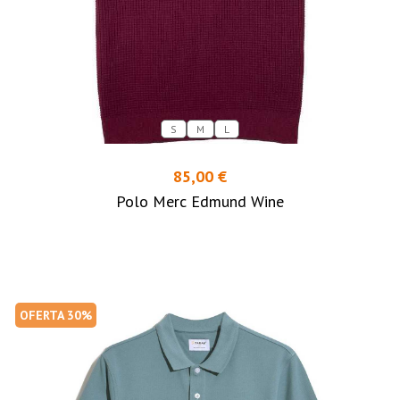
S
M
L
85,00 €
Polo Merc Edmund Wine
OFERTA 30%