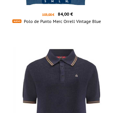
S
M
L
XL
84,00 €
105,00 €
Polo de Punto Merc Orrell Vintage Blue