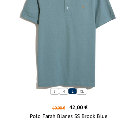
S
M
L
XL
42,00 €
60,00 €
Polo Farah Blanes SS Brook Blue