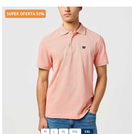
SUPER OFERTA 30%
M
L
XL
XXL
3XL