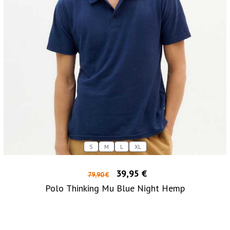
S
M
L
XL
39,95 €
79,90 €
Polo Thinking Mu Blue Night Hemp