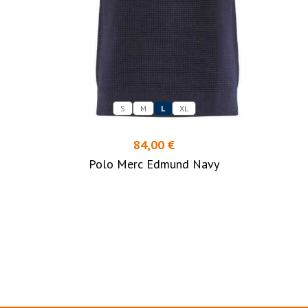
S
M
L
XL
84,00 €
Polo Merc Edmund Navy