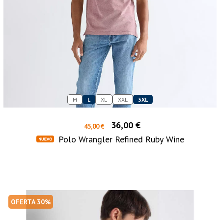
M
L
XL
XXL
3XL
36,00 €
45,00 €
Polo Wrangler Refined Ruby Wine
OFERTA 30%