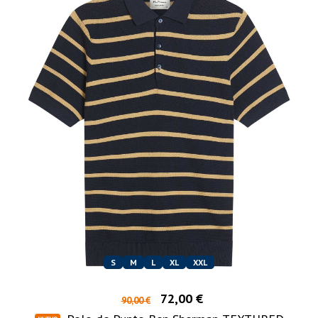
S
M
L
XL
XXL
72,00 €
90,00 €