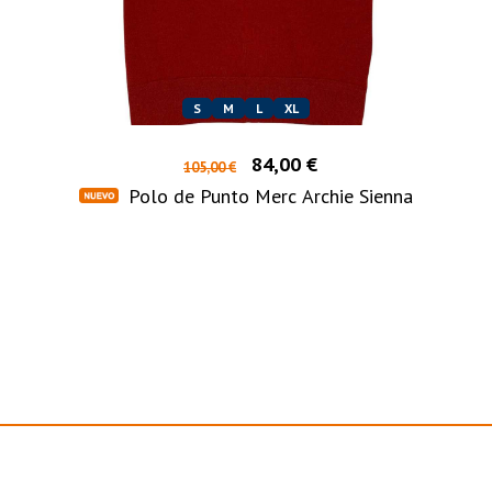
S
M
L
XL
84,00 €
105,00 €
Polo de Punto Merc Archie Sienna