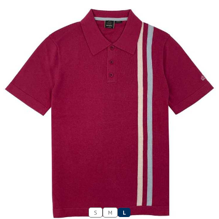
S
M
L