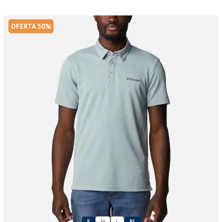
OFERTA 50%
S
M
L
XL