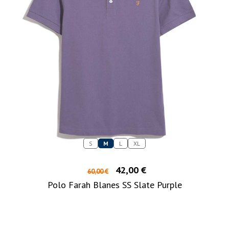
S
M
L
XL
42,00 €
60,00 €
Polo Farah Blanes SS Slate Purple