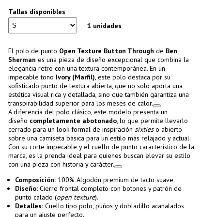
Tallas disponibles
1 unidades
El polo de punto
Open Texture Button Through
de
Ben
Sherman
es una pieza de diseño excepcional que combina la
elegancia retro con una textura contemporánea. En un
impecable tono
Ivory (Marfil)
, este polo destaca por su
sofisticado punto de textura abierta, que no solo aporta una
estética visual rica y detallada, sino que también garantiza una
transpirabilidad superior para los meses de calor.
A diferencia del polo clásico, este modelo presenta un
diseño
completamente abotonado
, lo que permite llevarlo
cerrado para un look formal de inspiración
sixties
o abierto
sobre una camiseta básica para un estilo más relajado y actual.
Con su corte impecable y el cuello de punto característico de la
marca, es la prenda ideal para quienes buscan elevar su estilo
con una pieza con historia y carácter.
Composición:
100% Algodón premium de tacto suave.
Diseño:
Cierre frontal completo con botones y patrón de
punto calado (
open texture
).
Detalles:
Cuello tipo polo, puños y dobladillo acanalados
para un ajuste perfecto.