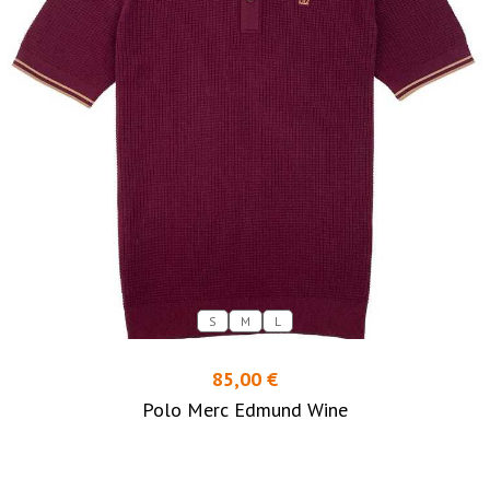
S
M
L
85,00 €
Polo Merc Edmund Wine