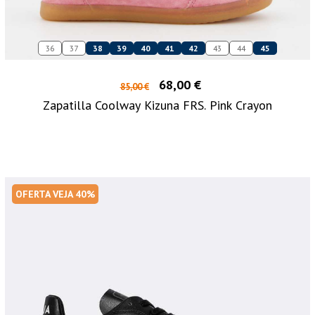
36
37
38
39
40
41
42
43
44
45
68,00 €
85,00 €
Zapatilla Coolway Kizuna FRS. Pink Crayon
OFERTA VEJA 40%