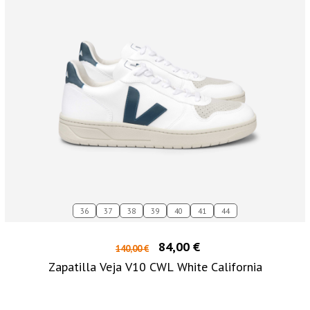
36
37
38
39
40
41
44
84,00 €
140,00 €
Zapatilla Veja V10 CWL White California