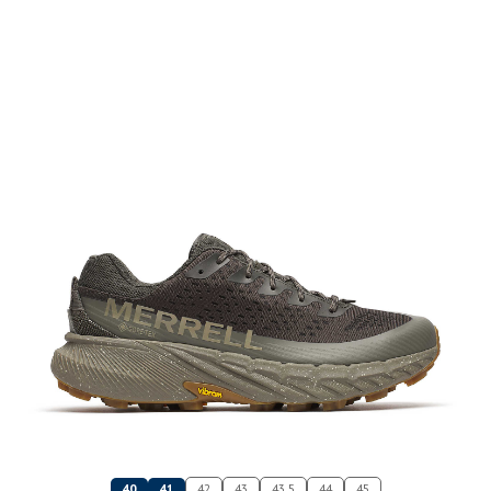
40
41
42
43
43.5
44
45