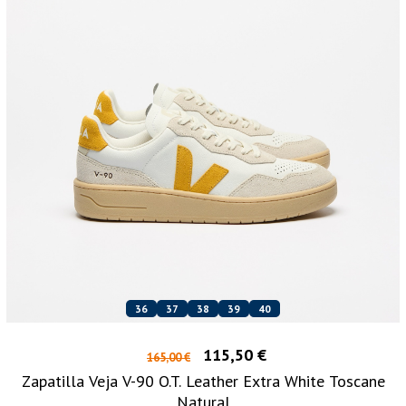
36
37
38
39
40
115,50 €
165,00 €
Zapatilla Veja V-90 O.T. Leather Extra White Toscane
Natural