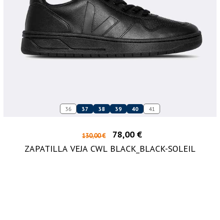
36
37
38
39
40
41
78,00 €
130,00 €
ZAPATILLA VEJA CWL BLACK_BLACK-SOLEIL