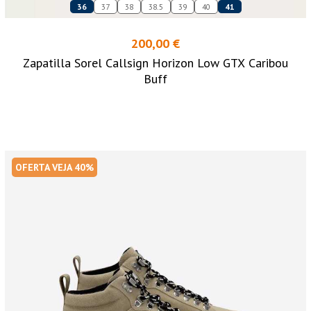
36
37
38
38.5
39
40
41
200,00 €
Zapatilla Sorel Callsign Horizon Low GTX Caribou
Buff
OFERTA VEJA 40%