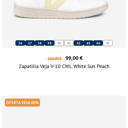
36
37
38
39
40
41
42
43
44
45
99,00 €
165,00 €
Zapatilla Veja V-10 CWL White Sun Peach
OFERTA VEJA 40%