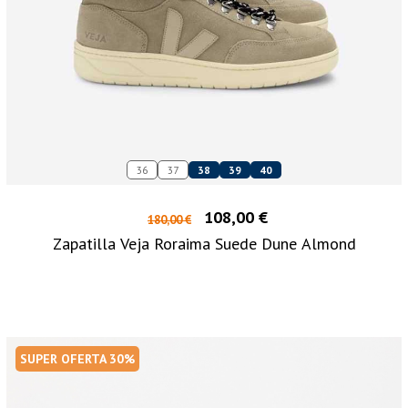
36
37
38
39
40
108,00 €
180,00 €
Zapatilla Veja Roraima Suede Dune Almond
SUPER OFERTA 30%