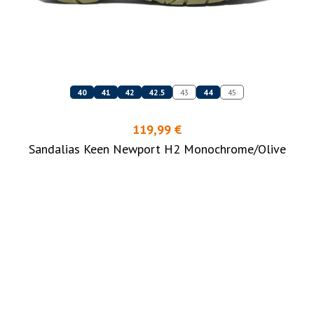
40
41
42
42.5
43
44
45
119,99 €
Sandalias Keen Newport H2 Monochrome/Olive