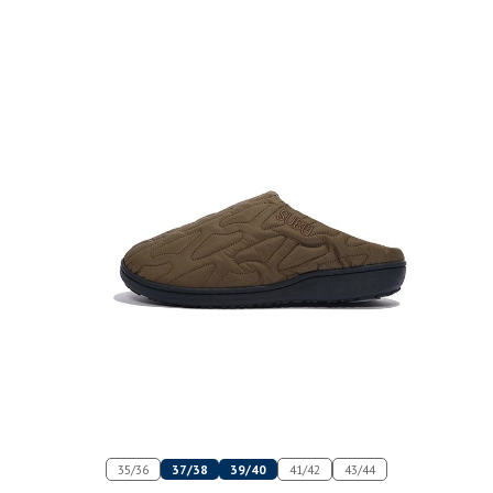
35/36
37/38
39/40
41/42
43/44