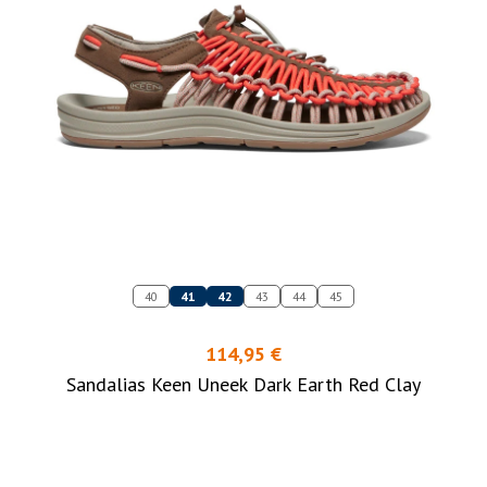
40
41
42
43
44
45
114,95 €
Sandalias Keen Uneek Dark Earth Red Clay