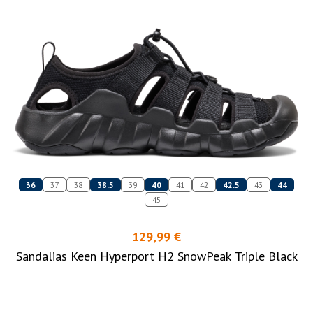
36
37
38
38.5
39
40
41
42
42.5
43
44
45
129,99 €
Sandalias Keen Hyperport H2 SnowPeak Triple Black