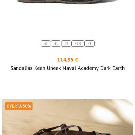
40
41
42
42.5
43
114,95 €
Sandalias Keen Uneek Naval Academy Dark Earth
OFERTA 50%