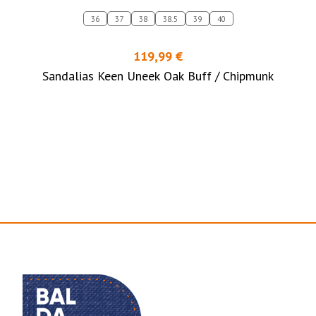
36
37
38
38.5
39
40
119,99 €
Sandalias Keen Uneek Oak Buff / Chipmunk