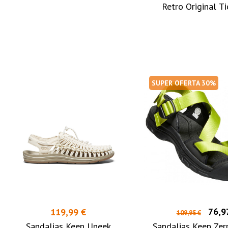
Retro Original T
SUPER OFERTA 30%
76,9
119,99 €
109,95 €
Sandalias Keen Uneek
Sandalias Keen Zerr