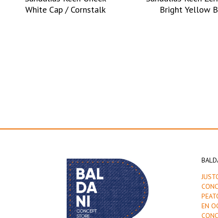
White Cap / Cornstalk
Bright Yellow B
BALD
JUST
CONC
PEAT
EN O
CONC