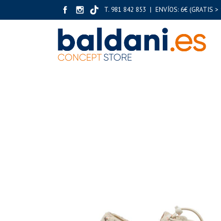
T. 981 842 853 | ENVÍOS: 6€ (GRATIS > 