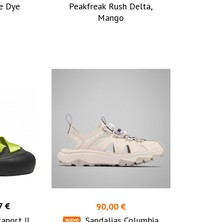
ie Dye
Peakfreak Rush Delta,
Mango
7 €
90,00 €
aport II
Sandalias Columbia