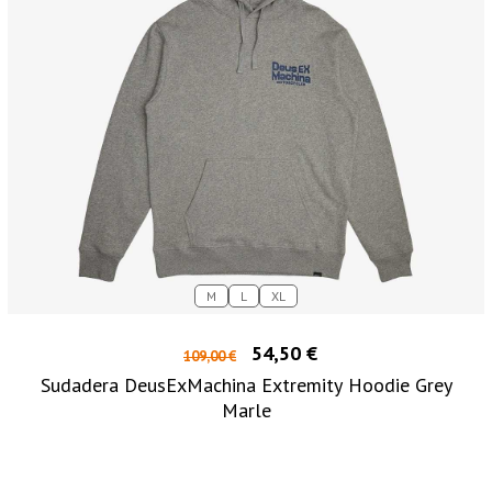
M
L
XL
54,50 €
109,00 €
Sudadera DeusExMachina Extremity Hoodie Grey
Marle