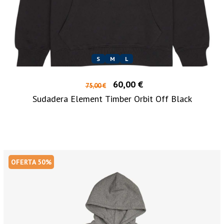
S
M
L
60,00 €
75,00 €
Sudadera Element Timber Orbit Off Black
OFERTA 50%