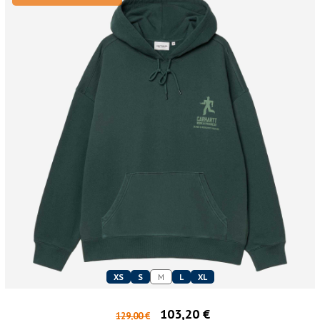
XS
S
M
L
XL
103,20 €
129,00 €