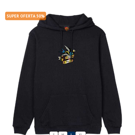
SUPER OFERTA 50%
S
M
L
XL