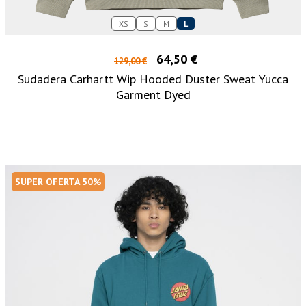
XS
S
M
L
64,50 €
129,00 €
Sudadera Carhartt Wip Hooded Duster Sweat Yucca
Garment Dyed
SUPER OFERTA 50%