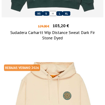
XS
S
M
L
XL
103,20 €
129,00 €
Sudadera Carhartt Wip Distance Sweat Dark Fir
Stone Dyed
REBAJAS VERANO 2026