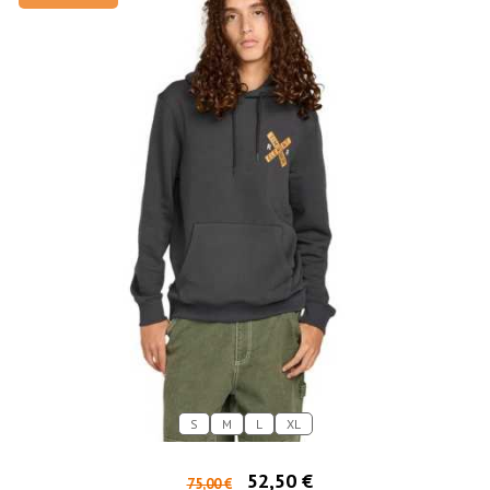
S
M
L
XL
52,50 €
75,00 €