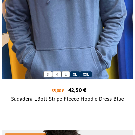
S
M
L
XL
XXL
42,50 €
85,00 €
Sudadera LBolt Stripe Fleece Hoodie Dress Blue