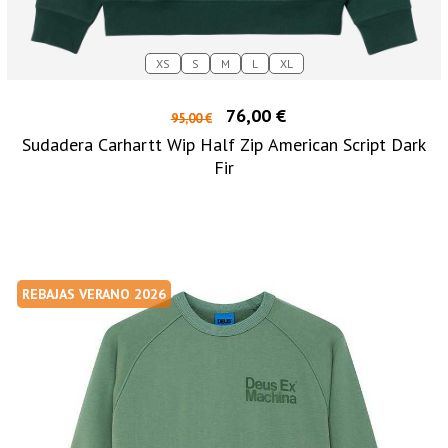
XS
S
M
L
XL
76,00 €
95,00 €
Sudadera Carhartt Wip Half Zip American Script Dark
Fir
REBAJAS VERANO 2026