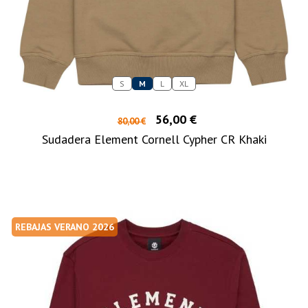
S
M
L
XL
56,00 €
80,00 €
Sudadera Element Cornell Cypher CR Khaki
REBAJAS VERANO 2026