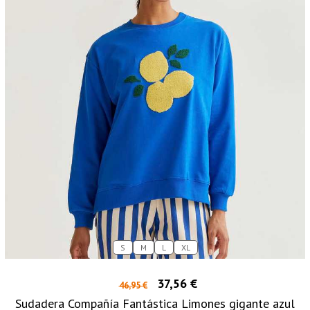
S
M
L
XL
37,56 €
46,95 €
Sudadera Compañía Fantástica Limones gigante azul