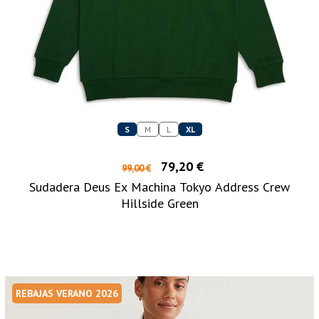
S
M
L
XL
79,20 €
99,00 €
Sudadera Deus Ex Machina Tokyo Address Crew
Hillside Green
REBAJAS VERANO 2026