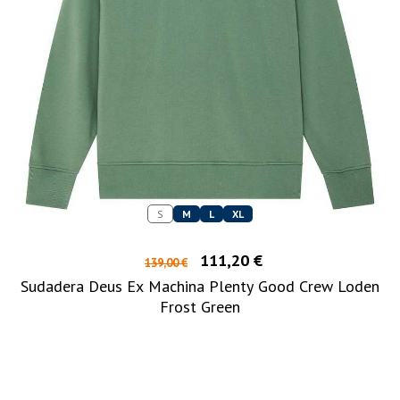
S
M
L
XL
111,20 €
139,00 €
Sudadera Deus Ex Machina Plenty Good Crew Loden
Frost Green