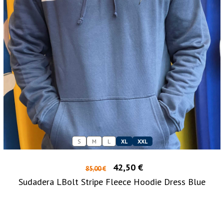
S
M
L
XL
XXL
42,50 €
85,00 €
Sudadera LBolt Stripe Fleece Hoodie Dress Blue