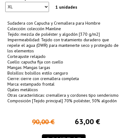
1 unidades
Sudadera con Capucha y Cremallera para Hombre
Colección: colección Mainline
Tejido: mezcla de poliéster y algodón [370 g/m2]
Impermeabilidad: Tejido con tratamiento duradero que
repele el agua (DWR) para mantenerte seco y protegido de
los elementos
Corte:ajuste relajado
Cuello: capucha fija con cuello
Mangas: Mangas largas
Bolsillos: bolsillos estilo canguro
Cierre: cierre con cremallera completa
Marca: estampado frontal
Ojales metálicos
Otras características: cremallera y cordones tipo senderismo
Composición [Tejido principal] 70% poliéster, 30% algodón
63,00 €
90,00 €