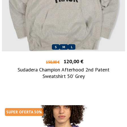
S
M
L
120,00 €
150,00 €
Sudadera Champion Afterhood 2nd Patent
Sweatshirt 50’ Grey
SUPER OFERTA 30%