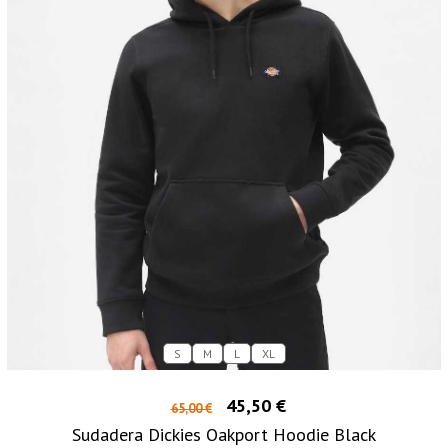
S
M
L
XL
45,50 €
65,00 €
Sudadera Dickies Oakport Hoodie Black