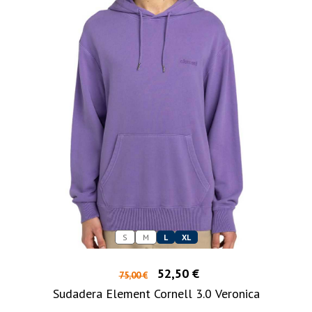
S
M
L
XL
52,50 €
75,00 €
Sudadera Element Cornell 3.0 Veronica