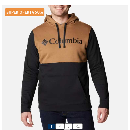
SUPER OFERTA 50%
S
M
L
XL