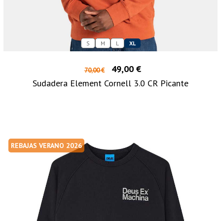
S
M
L
XL
49,00 €
70,00 €
Sudadera Element Cornell 3.0 CR Picante
REBAJAS VERANO 2026