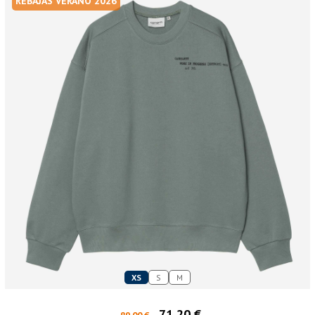
REBAJAS VERANO 2026
XS
S
M
71,20 €