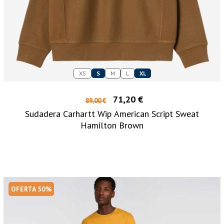
XS
S
M
L
XL
71,20 €
89,00 €
Sudadera Carhartt Wip American Script Sweat
Hamilton Brown
OFERTA 50%