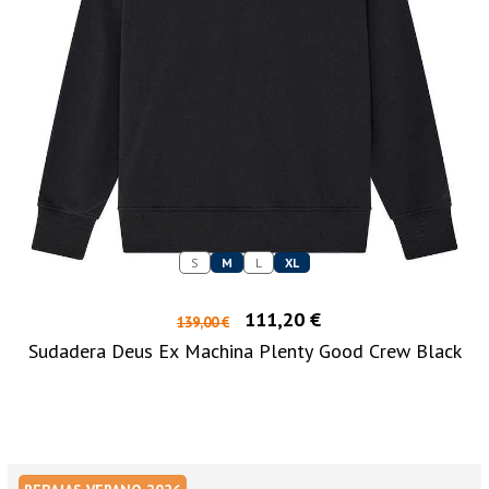
S
M
L
XL
111,20 €
139,00 €
Sudadera Deus Ex Machina Plenty Good Crew Black