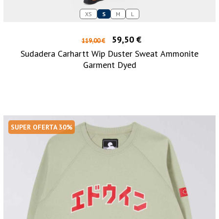
XS
S
M
L
59,50 €
119,00 €
Sudadera Carhartt Wip Duster Sweat Ammonite
Garment Dyed
SUPER OFERTA 30%