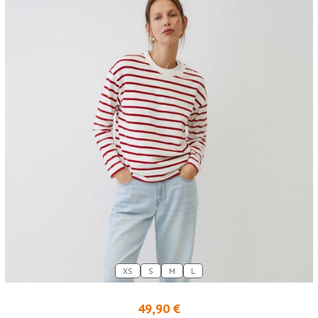
XS
S
M
L
49,90 €