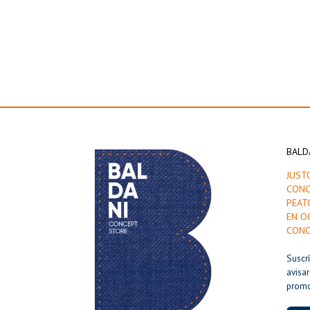
BALD
JUST
CONC
PEAT
EN O
CONC
Suscr
avisa
prom