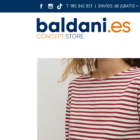
T. 981 842 853 | ENVÍOS: 6€ (GRATIS > 