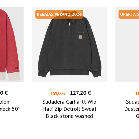
REBAJAS VERANO 2026
OFERTA 
0 €
127,20 €
159,00 €
11
pion
Sudadera Carhartt Wip
Sudad
neck 50’
Half Zip Detroit Sweat
Duste
Black stone washed
G