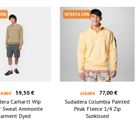
50%
OFERTA 30%
59,50 €
77,00 €
9,00 €
110,00 €
era Carhartt Wip
Sudadera Columbia Painted
r Sweat Ammonite
Peak Fleece 1/4 Zip
arment Dyed
Sunkissed