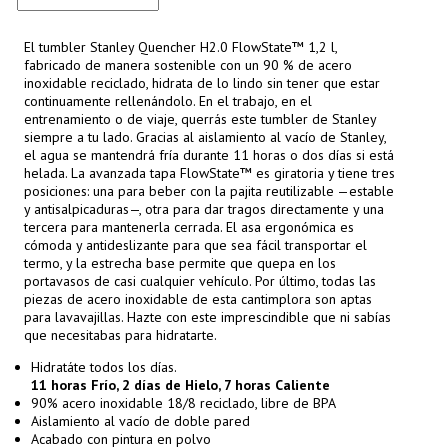
El tumbler Stanley Quencher H2.0 FlowState™ 1,2 l,
fabricado de manera sostenible con un 90 % de acero
inoxidable reciclado, hidrata de lo lindo sin tener que estar
continuamente rellenándolo. En el trabajo, en el
entrenamiento o de viaje, querrás este tumbler de Stanley
siempre a tu lado. Gracias al aislamiento al vacío de Stanley,
el agua se mantendrá fría durante 11 horas o dos días si está
helada. La avanzada tapa FlowState™ es giratoria y tiene tres
posiciones: una para beber con la pajita reutilizable —estable
y antisalpicaduras—, otra para dar tragos directamente y una
tercera para mantenerla cerrada. El asa ergonómica es
cómoda y antideslizante para que sea fácil transportar el
termo, y la estrecha base permite que quepa en los
portavasos de casi cualquier vehículo. Por último, todas las
piezas de acero inoxidable de esta cantimplora son aptas
para lavavajillas. Hazte con este imprescindible que ni sabías
que necesitabas para hidratarte.
Hidratáte todos los días.
11 horas Frío, 2 días de Hielo, 7 horas Caliente
90% acero inoxidable 18/8 reciclado, libre de BPA
Aislamiento al vacío de doble pared
Acabado con pintura en polvo