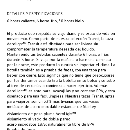
DETALLES Y ESPECIFICACIONES
6 horas caliente, 6 horas frio, 30 horas hielo
El producto que respalda su viaje diario y su estilo de vida en
movimiento. Como parte de nuestra colección Transit, la taza
Aerolight™ Transit está diseñada para ser liviana sin
comprometer la temperatura deseada del líquido.
Manteniendo tus bebidas calientes durante 6 horas, o frías
durante 8 horas. Si viaja por la mañana o hace una caminata
por la noche, este producto lo cubrirá sin importar el clima. La
botella también es a prueba de fugas, con una tapa para
beber con cierre. Esto significa que no tiene que preocuparse
por los derrames cuando tira la botella en su bolso y se sube
al tren de cercanías o comienza a hacer ejercicio. Además,
AeroLight™ es apto para lavavajillas y no contiene BPA, y está
diseñado para una fácil limpieza. Nuestras tazas Transit, aptas
para viajeros, son un 33% más livianas que los vasos
metálicos de acero inoxidable estándar de Stanley.
Aislamiento de peso pluma AeroLight™
Aislamiento al vacío de doble pared
acero inoxidable 18/8; naturalmente libre de BPA
Prueba de fugas