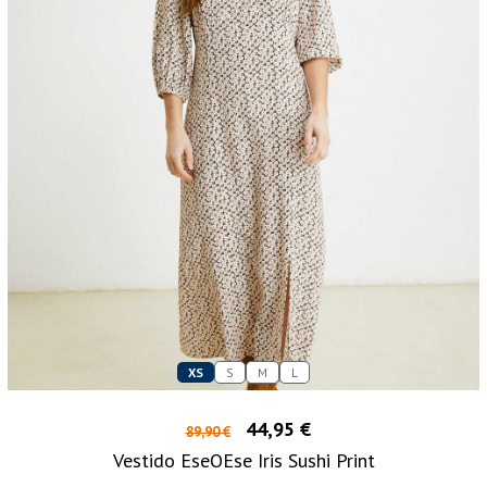
XS
S
M
L
44,95 €
89,90 €
Vestido EseOEse Iris Sushi Print