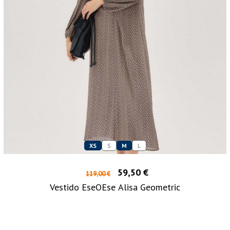
XS
S
M
L
59,50 €
119,00 €
Vestido EseOEse Alisa Geometric