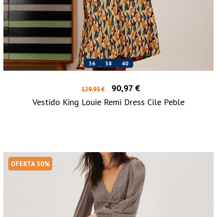
36
38
40
90,97 €
129,95 €
Vestido King Louie Remi Dress Cile Peble
OFERTA 50%