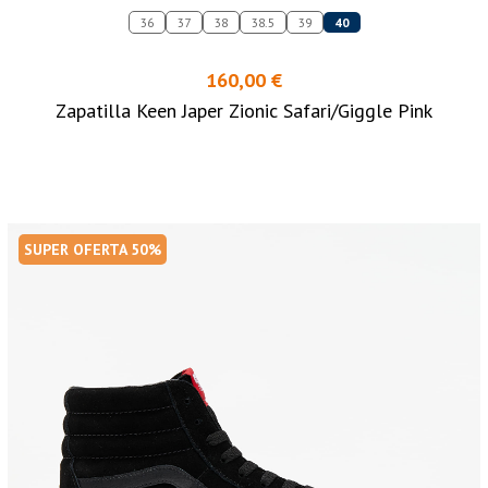
36
37
38
38.5
39
40
160,00 €
Zapatilla Keen Japer Zionic Safari/Giggle Pink
SUPER OFERTA 50%