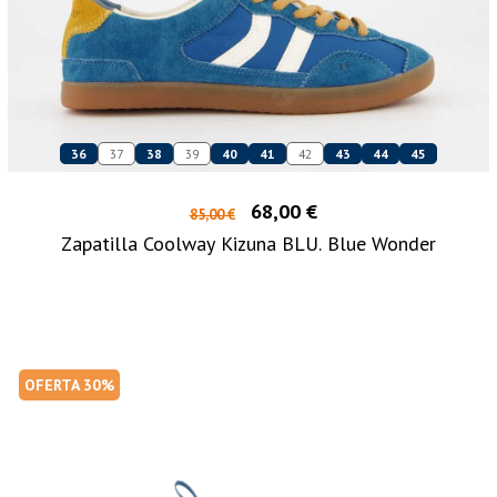
36
37
38
39
40
41
42
43
44
45
68,00 €
85,00 €
Zapatilla Coolway Kizuna BLU. Blue Wonder
OFERTA 30%