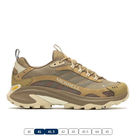
40
41
41.5
42
43
43.5
44
45