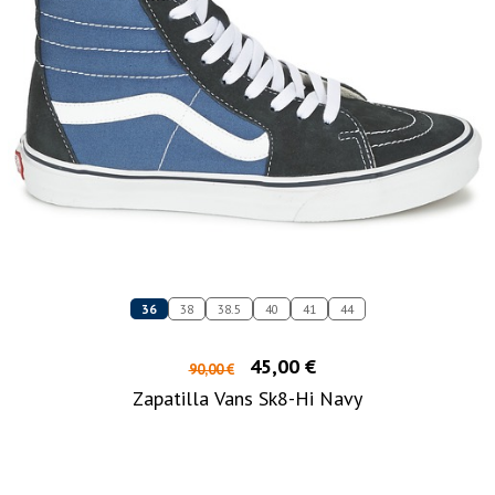
36
38
38.5
40
41
44
45,00 €
90,00 €
Zapatilla Vans Sk8-Hi Navy