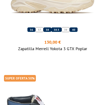
36
37
38
38.5
39
40
130,00 €
Zapatilla Merrell Yokota 3 GTX Poplar
SUPER OFERTA 50%