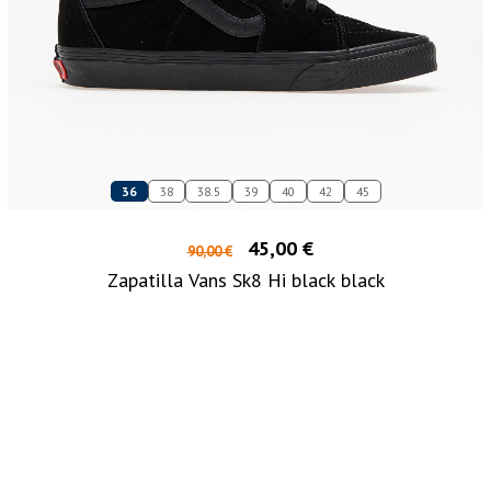
36
38
38.5
39
40
42
45
45,00 €
90,00 €
Zapatilla Vans Sk8 Hi black black