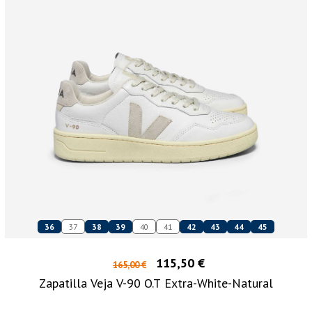
36
37
38
39
40
41
42
43
44
45
115,50 €
165,00 €
Zapatilla Veja V-90 O.T Extra-White-Natural