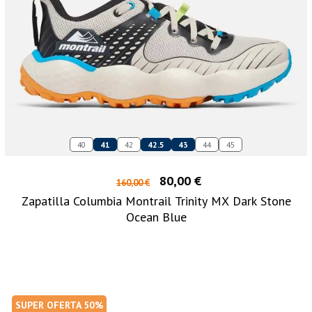
40
41
42
42.5
43
44
45
80,00 €
160,00 €
Zapatilla Columbia Montrail Trinity MX Dark Stone
Ocean Blue
SUPER OFERTA 50%