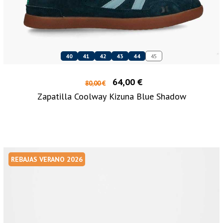
40
41
42
43
44
45
64,00 €
80,00 €
Zapatilla Coolway Kizuna Blue Shadow
REBAJAS VERANO 2026