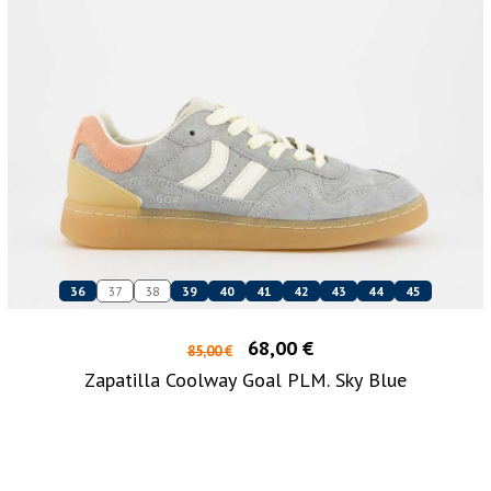
36
37
38
39
40
41
42
43
44
45
68,00 €
85,00 €
Zapatilla Coolway Goal PLM. Sky Blue