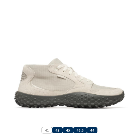
41
42
43
43.5
44