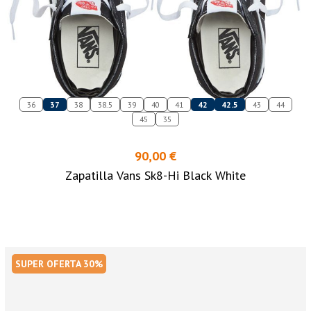
36
37
38
38.5
39
40
41
42
42.5
43
44
45
35
90,00 €
Zapatilla Vans Sk8-Hi Black White
SUPER OFERTA 30%