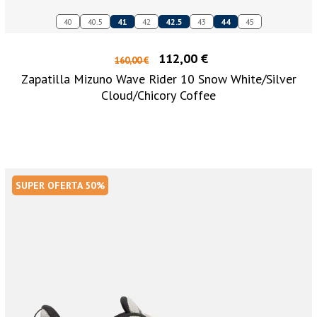
40
40.5
41
42
42.5
43
44
45
112,00 €
160,00 €
Zapatilla Mizuno Wave Rider 10 Snow White/Silver
Cloud/Chicory Coffee
SUPER OFERTA 50%