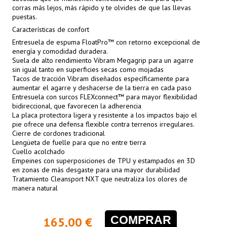
corras más lejos, más rápido y te olvides de que las llevas
puestas.
Características de confort
Entresuela de espuma FloatPro™ con retorno excepcional de
energía y comodidad duradera.
Suela de alto rendimiento Vibram Megagrip para un agarre
sin igual tanto en superficies secas como mojadas
Tacos de tracción Vibram diseñados específicamente para
aumentar el agarre y deshacerse de la tierra en cada paso
Entresuela con surcos FLEXconnect™ para mayor flexibilidad
bidireccional, que favorecen la adherencia
La placa protectora ligera y resistente a los impactos bajo el
pie ofrece una defensa flexible contra terrenos irregulares.
Cierre de cordones tradicional
Lengüeta de fuelle para que no entre tierra
Cuello acolchado
Empeines con superposiciones de TPU y estampados en 3D
en zonas de más desgaste para una mayor durabilidad
Tratamiento Cleansport NXT que neutraliza los olores de
manera natural
COMPRAR
165,00 €