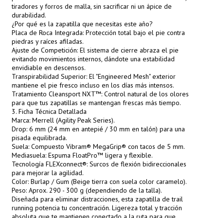
tiradores y forros de malla, sin sacrificar ni un ápice de
durabilidad.
¿Por qué es la zapatilla que necesitas este año?
Placa de Roca Integrada: Protección total bajo el pie contra
piedras y raíces afiladas.
Ajuste de Competición: El sistema de cierre abraza el pie
evitando movimientos internos, dándote una estabilidad
envidiable en descensos.
Transpirabilidad Superior: El "Engineered Mesh" exterior
mantiene el pie fresco incluso en los días más intensos.
Tratamiento Cleansport NXT™: Control natural de los olores
para que tus zapatillas se mantengan frescas más tiempo.
3. Ficha Técnica Detallada
Marca: Merrell (Agility Peak Series).
Drop: 6 mm (24 mm en antepié / 30 mm en talón) para una
pisada equilibrada.
Suela: Compuesto Vibram® MegaGrip® con tacos de 5 mm.
Mediasuela: Espuma FloatPro™ ligera y flexible.
Tecnología FLEXconnect®: Surcos de flexión bidireccionales
para mejorar la agilidad.
Color: Burlap / Gum (Beige tierra con suela color caramelo).
Peso: Aprox. 290 - 300 g (dependiendo de la talla).
Diseñada para eliminar distracciones, esta zapatilla de trail
running potencia tu concentración. Ligereza total y tracción
absoluta que te mantienen conectado a la ruta para que