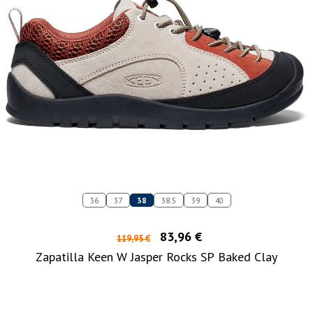
36
37
38
38.5
39
40
83,96 €
119,95 €
Zapatilla Keen W Jasper Rocks SP Baked Clay