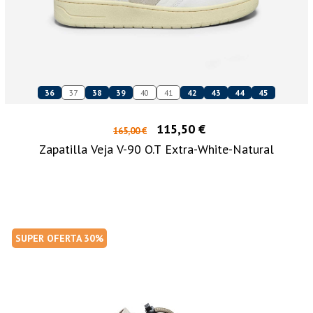
36
37
38
39
40
41
42
43
44
45
115,50 €
165,00 €
Zapatilla Veja V-90 O.T Extra-White-Natural
SUPER OFERTA 30%