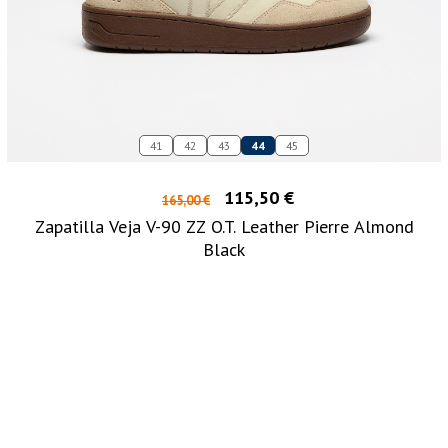
41
42
43
44
45
115,50 €
165,00 €
Zapatilla Veja V-90 ZZ O.T. Leather Pierre Almond
Black