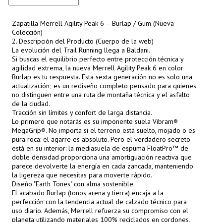
Zapatilla Merrell Agility Peak 6 – Burlap / Gum (Nueva
Colección)
2. Descripción del Producto (Cuerpo de la web)
La evolución del Trail Running llega a Baldani.
Si buscas el equilibrio perfecto entre protección técnica y
agilidad extrema, la nueva Merrell Agility Peak 6 en color
Burlap es tu respuesta. Esta sexta generación no es solo una
actualización; es un rediseño completo pensado para quienes
no distinguen entre una ruta de montaña técnica y el asfalto
de la ciudad.
Tracción sin límites y confort de larga distancia.
Lo primero que notarás es su imponente suela Vibram®
MegaGrip®. No importa si el terreno está suelto, mojado o es
pura roca: el agarre es absoluto. Pero el verdadero secreto
está en su interior: la mediasuela de espuma FloatPro™ de
doble densidad proporciona una amortiguación reactiva que
parece devolverte la energía en cada zancada, manteniendo
la ligereza que necesitas para moverte rápido.
Diseño "Earth Tones" con alma sostenible.
El acabado Burlap (tonos arena y tierra) encaja a la
perfección con la tendencia actual de calzado técnico para
uso diario. Además, Merrell refuerza su compromiso con el
planeta utilizando materiales 100% reciclados en cordones,