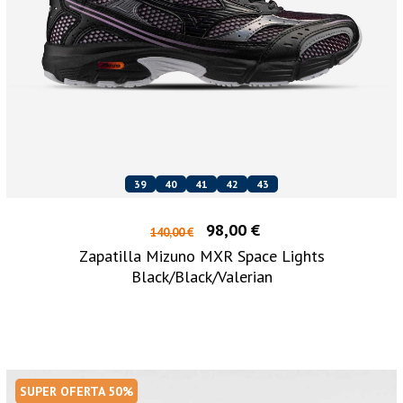
39
40
41
42
43
98,00 €
140,00 €
Zapatilla Mizuno MXR Space Lights
Black/Black/Valerian
SUPER OFERTA 50%