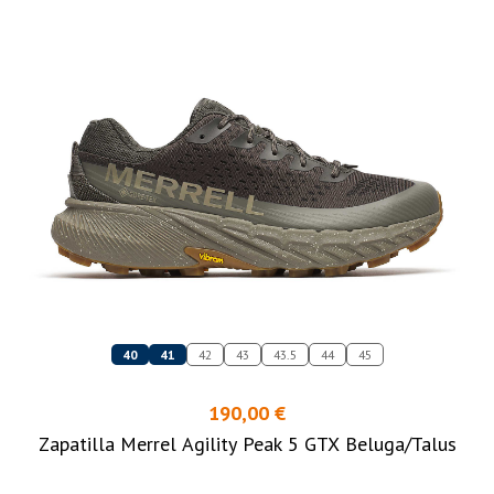
40
41
42
43
43.5
44
45
190,00 €
Zapatilla Merrel Agility Peak 5 GTX Beluga/Talus