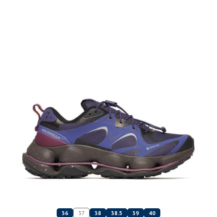
36
37
38
38.5
39
40