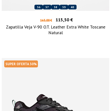
36
37
38
39
40
115,50 €
165,00 €
Zapatilla Veja V-90 O.T. Leather Extra White Toscane
Natural
SUPER OFERTA 30%