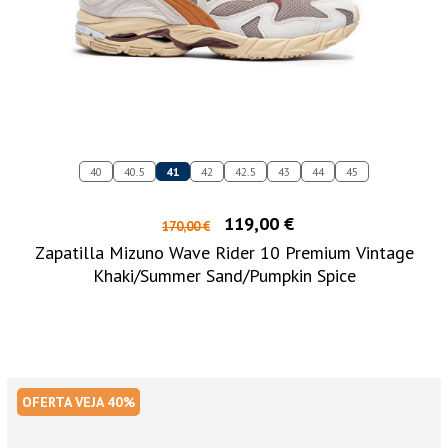
40
40.5
41
42
42.5
43
44
45
119,00 €
170,00 €
Zapatilla Mizuno Wave Rider 10 Premium Vintage
Khaki/Summer Sand/Pumpkin Spice
OFERTA VEJA 40%