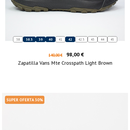
38
38.5
39
40
41
42
42.5
43
44
45
98,00 €
140,00 €
Zapatilla Vans Mte Crosspath Light Brown
SUPER OFERTA 30%