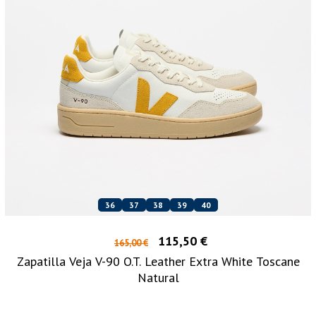
36
37
38
39
40
115,50 €
165,00 €
Zapatilla Veja V-90 O.T. Leather Extra White Toscane
Natural