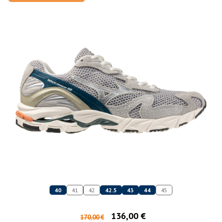
40
41
42
42.5
43
44
45
136,00 €
170,00 €