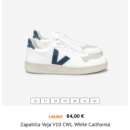
36
37
38
39
40
41
44
84,00 €
140,00 €
Zapatilla Veja V10 CWL White California