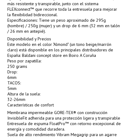
más resistente y transpirable, junto con el sistema
FLEXconnect™ que recorre toda la entresuela para mejorar
la flexibilidad bidireccional.
Especificaciones: Tiene un peso aproximado de 295g
(hombre) / 250g (mujer) y un drop de 6 mm (32 mm en talón
/ 26 mm en antepié).
Disponibilidad y Precios
Este modelo en el color "Almond" (un tono beige/marrón
claro) está disponible en los principales distribuidores de
España: Baldani concept store en Boiro A Coruña
Peso por zapatilla:
250 grams
Drop:
6mm
TACOS:
5mm
Altura de la suela:
32-26mm
Características de confort
Membrana impermeable GORE-TEX® con construcción
InvisibleFit adherida para una protección ligera y transpirable
Entresuela de espuma FloatPro™ con retorno excepcional de
energía y comodidad duradera.
Suela de alto rendimiento Vibram Megagrip para un agarre