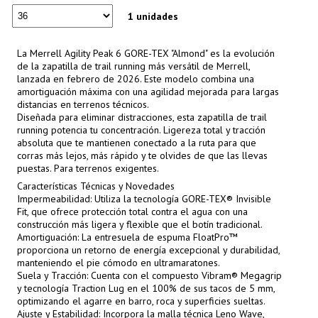
1 unidades
La Merrell Agility Peak 6 GORE-TEX "Almond" es la evolución
de la zapatilla de trail running más versátil de Merrell,
lanzada en febrero de 2026. Este modelo combina una
amortiguación máxima con una agilidad mejorada para largas
distancias en terrenos técnicos.
Diseñada para eliminar distracciones, esta zapatilla de trail
running potencia tu concentración. Ligereza total y tracción
absoluta que te mantienen conectado a la ruta para que
corras más lejos, más rápido y te olvides de que las llevas
puestas. Para terrenos exigentes.
Características Técnicas y Novedades
Impermeabilidad: Utiliza la tecnología GORE-TEX® Invisible
Fit, que ofrece protección total contra el agua con una
construcción más ligera y flexible que el botín tradicional.
Amortiguación: La entresuela de espuma FloatPro™
proporciona un retorno de energía excepcional y durabilidad,
manteniendo el pie cómodo en ultramaratones.
Suela y Tracción: Cuenta con el compuesto Vibram® Megagrip
y tecnología Traction Lug en el 100% de sus tacos de 5 mm,
optimizando el agarre en barro, roca y superficies sueltas.
Ajuste y Estabilidad: Incorpora la malla técnica Leno Wave,