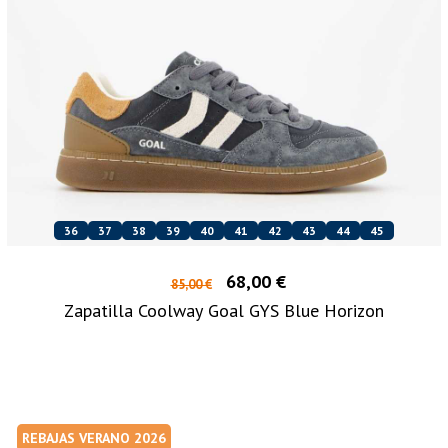
36
37
38
39
40
41
42
43
44
45
68,00 €
85,00 €
Zapatilla Coolway Goal GYS Blue Horizon
REBAJAS VERANO 2026