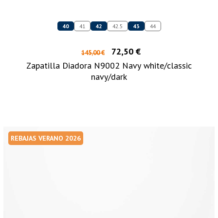
40
41
42
42.5
43
44
72,50 €
145,00 €
Zapatilla Diadora N9002 Navy white/classic
navy/dark
REBAJAS VERANO 2026