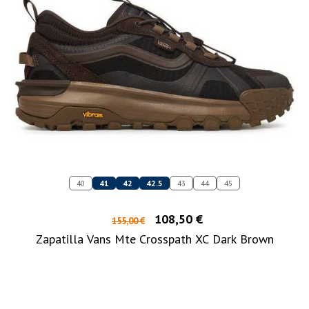
40
41
42
42.5
43
44
45
108,50 €
155,00 €
Zapatilla Vans Mte Crosspath XC Dark Brown