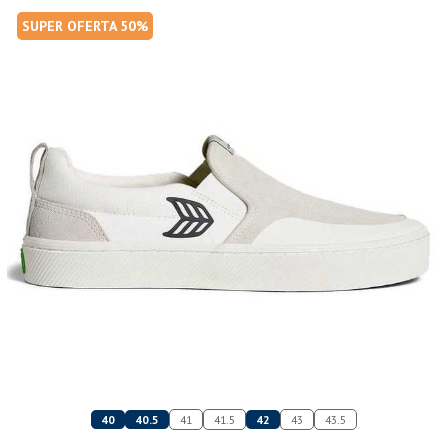
SUPER OFERTA 50%
40
40.5
41
41.5
42
43
43.5