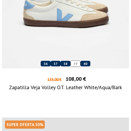
36
37
38
39
40
108,00 €
135,00 €
Zapatilla Veja Volley O.T. Leather White/Aqua/Bark
SUPER OFERTA 50%