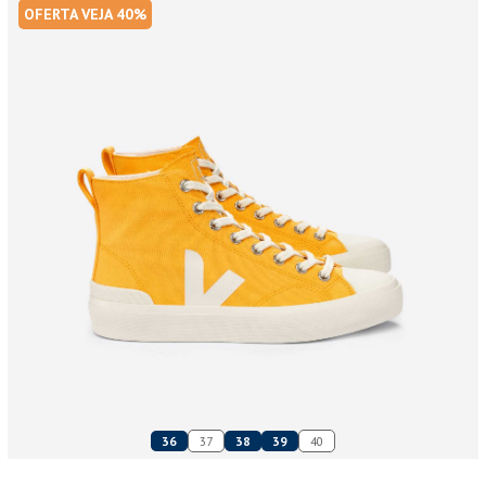
OFERTA VEJA 40%
36
37
38
39
40