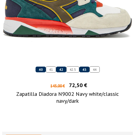
40
41
42
42.5
43
44
72,50 €
145,00 €
Zapatilla Diadora N9002 Navy white/classic
navy/dark