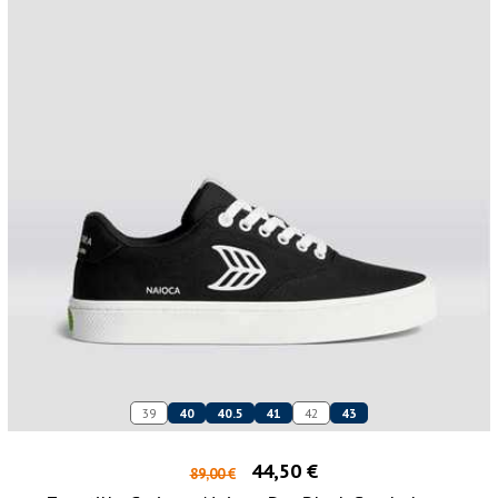
39
40
40.5
41
42
43
44,50 €
89,00 €