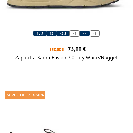
41.5
42
42.5
43
44
45
75,00 €
150,00 €
Zapatilla Karhu Fusion 2.0 Lily White/Nugget
SUPER OFERTA 30%