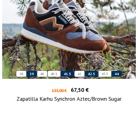
38
39
40
40.5
41.5
42
42.5
43.5
44
67,50 €
135,00 €
Zapatilla Karhu Synchron Aztec/Brown Sugar