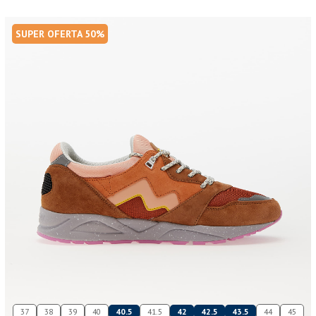
SUPER OFERTA 50%
37
38
39
40
40.5
41.5
42
42.5
43.5
44
45