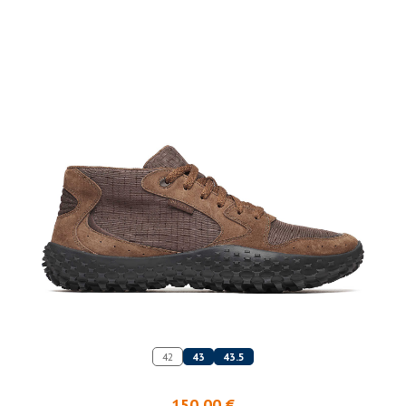
42
43
43.5
150,00 €