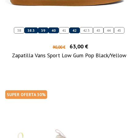
38
38.5
39
40
41
42
42.5
43
44
45
63,00 €
90,00 €
Zapatilla Vans Sport Low Gum Pop Black/Yellow
SUPER OFERTA 30%