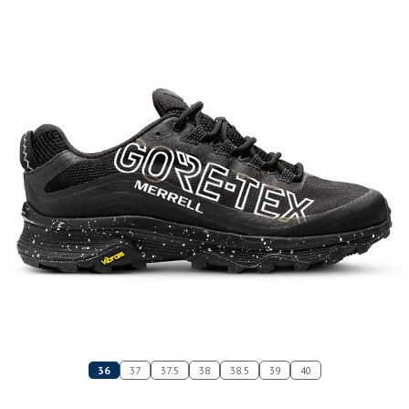
36
37
37.5
38
38.5
39
40