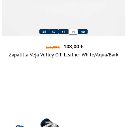
36
37
38
39
40
108,00 €
135,00 €
Zapatilla Veja Volley O.T. Leather White/Aqua/Bark