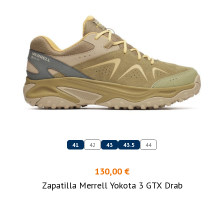
41
42
43
43.5
44
130,00 €
Zapatilla Merrell Yokota 3 GTX Drab