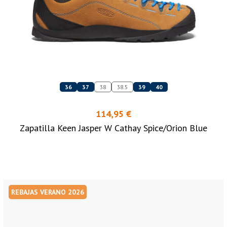
36
37
38
38.5
39
40
114,95 €
Zapatilla Keen Jasper W Cathay Spice/Orion Blue
REBAJAS VERANO 2026