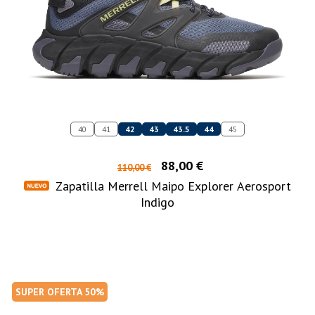
40
41
42
43
43.5
44
45
88,00 €
110,00 €
Zapatilla Merrell Maipo Explorer Aerosport
Indigo
SUPER OFERTA 50%