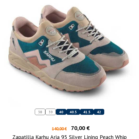
38
39
40
40.5
41.5
42
70,00 €
140,00 €
Zapatilla Karhu Aria 95 Silver Lining Peach Whip