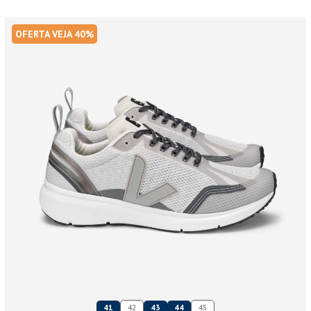
OFERTA VEJA 40%
41
42
43
44
45