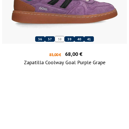
36
37
38
39
40
41
68,00 €
85,00 €
Zapatilla Coolway Goal Purple Grape