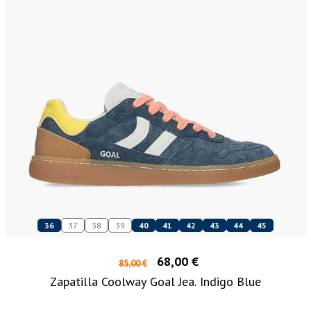
36
37
38
39
40
41
42
43
44
45
68,00 €
85,00 €
Zapatilla Coolway Goal Jea. Indigo Blue