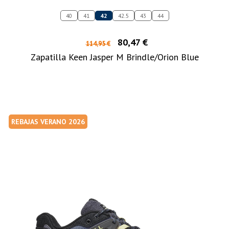
40
41
42
42.5
43
44
80,47 €
114,95 €
Zapatilla Keen Jasper M Brindle/Orion Blue
REBAJAS VERANO 2026