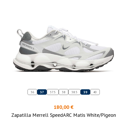
36
37
37.5
38
38.5
39
40
180,00 €
Zapatilla Merrell SpeedARC Matis White/Pigeon