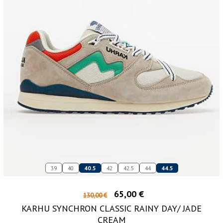
39
40
40.5
42
42.5
44
44.5
65,00 €
130,00 €
KARHU SYNCHRON CLASSIC RAINY DAY/ JADE
CREAM