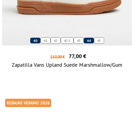
40
41
42
42.5
43
44
45
77,00 €
110,00 €
Zapatilla Vans Upland Suede Marshmallow/Gum
REBAJAS VERANO 2026