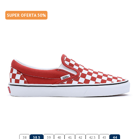
SUPER OFERTA 50%
38
38.5
39
40
41
42
42.5
43
44