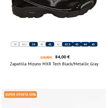
38
38.5
39
40
41
42
42.5
43
44
45
84,00 €
120,00 €
Zapatilla Mizuno MXR Tech Black/Metallic Gray
SUPER OFERTA 50%