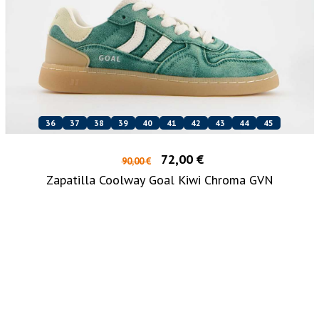
36
37
38
39
40
41
42
43
44
45
72,00 €
90,00 €
Zapatilla Coolway Goal Kiwi Chroma GVN