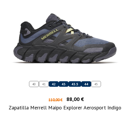
40
41
42
43
43.5
44
45
88,00 €
110,00 €
Zapatilla Merrell Maipo Explorer Aerosport Indigo